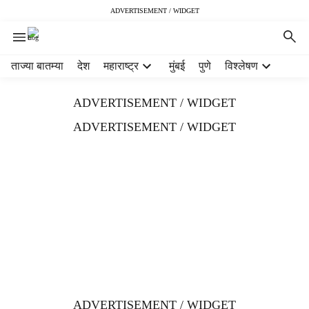
ADVERTISEMENT / WIDGET
H
ताज्या बातम्या
देश
महाराष्ट्र
मुंबई
पुणे
विश्लेषण
e
a
ADVERTISEMENT / WIDGET
d
e
ADVERTISEMENT / WIDGET
r
m
e
n
u
i
t
e
m
s
ADVERTISEMENT / WIDGET