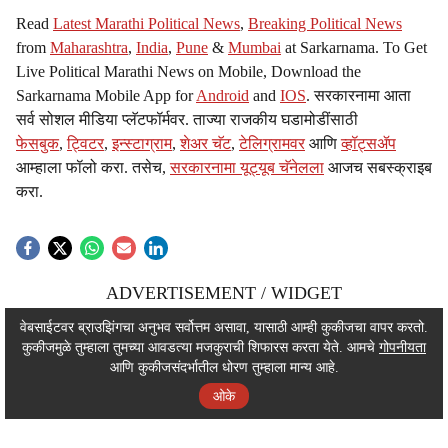
Read
Latest Marathi Political News
,
Breaking Political News
from
Maharashtra
,
India
,
Pune
&
Mumbai
at Sarkarnama. To Get
Live Political Marathi News on Mobile, Download the
Sarkarnama Mobile App for
Android
and
IOS
. सरकारनामा आता
सर्व सोशल मीडिया प्लॅटफॉर्मवर. ताज्या राजकीय घडामोडींसाठी
फेसबुक
,
ट्विटर
,
इन्स्टाग्राम
,
शेअर चॅट
,
टेलिग्रामवर
आणि
व्हॉट्सॲप
आम्हाला फॉलो करा. तसेच,
सरकारनामा यूट्यूब चॅनेलला
आजच सबस्क्राइब
करा.
ADVERTISEMENT / WIDGET
ADVERTISEMENT / WIDGET
वेबसाईटवर ब्राउझिंगचा अनुभव सर्वोत्तम असावा, यासाठी आम्ही कुकीजचा वापर करतो.
कुकीजमुळे तुम्हाला तुमच्या आवडत्या मजकुराची शिफारस करता येते. आमचे
गोपनीयता
ADVERTISEMENT / WIDGET
आणि कुकीजसंदर्भातील धोरण तुम्हाला मान्य आहे.
ओके