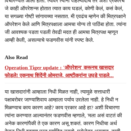
विचारण्यात आला होता. त्यावर त्यांनी पहिल्यांदाच तर अशा प्रकारचे
जे काही ऑपरेशन्स होतात त्यात काय घडलं, कोणी केलं, कसं केलं,
या सगळ्या गोष्टी सांगायच्या नसतात. मी एवढंच म्हणेन की मित्रपक्षाने
ऑपरेशन केले आणि मित्रपक्षाला आमचा योग्य तो पाठिंबा होता. त्यांना
जी आवश्यक पडता पडली तेवढी मदत ही आमचा मित्रपक्ष म्हणून
आम्ही केली, असल्याचे फडणवीस यांनी स्पष्ट केले.
Also Read
Operation Tiger update : 'ऑपरेशन' करूनच खासदार
फोडले! एकनाथ शिंदेंनी ओमराजे, आष्टीकरांना उघडे पाडले...
या खासदारांनी आम्हाला निधी मिळत नाही, त्यामुळे सत्ताधारी
पक्षाबरोबर जाण्याशिवाय आम्हाला पर्याय उरलेला नाही. हे निधी न
मिळण्याच काय कारण आहे? काय प्रकार आहे हा? अशी विचारणा
त्यांना करण्यात आल्यानंतर फडणवीस म्हणाले, 'मला असं वाटतं की
अनेक कारणांपैकी ते एक कारण असू शकतं. कारण निधीचा अर्थ