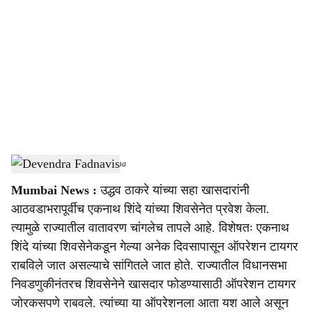
o
c
i
a
l
s
Devendra Fadnavis
-
Sarkarnama
h
Mumbai News :
उद्धव ठाकरे यांच्या सहा खासदारांनी
a
आठवडाभरापूर्वीच एकनाथ शिंदे यांच्या शिवसेनेत प्रवेश केला.
r
त्यामुळे राज्यातील वातावरण चांगलेच तापले आहे. विशेषतः एकनाथ
शिंदे यांच्या शिवसेनेकडून गेल्या अनेक दिवसापासून ऑपरेशन टायगर
e
राबविले जात असल्याचे सांगितले जात होते. राज्यातील विधानसभा
निवडणुकीनंतरच शिवसेनेने खासदार फोडण्यासाठी ऑपरेशन टायगर
जोरकसपणे राबवले. त्यांच्या या ऑपरेशनला आता यश आले असून