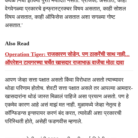
केवळ निधी इतक्या पुरत मर्यादित नसतो. प्रोजेक्ट असतात, काही
वेगवेगळ्या प्रकारचे इन्फ्रास्ट्रक्चर विषय असतात, काही सोशल
विषय असतात, काही ऑफिसेस असतात अशा सगळ्या गोष्ट
असतात.'
Also Read
Operation Tiger: राजकारण सोडेन, पण ठाकरेंची साथ नाही...
ऑपरेशन टायगरच्या चर्चेत खासदार राजाभाऊ वाजेंचा मोठा दावा
आपण जेव्हा सत्ता पक्षात असतो किंवा विरोधात असतो त्याच्यावर
थोडा परिणाम होतोच. शेवटी सत्ता पक्षात असले तर आपल्या आमदार-
खासदारांना थोडं जास्त मिळालं पाहिजे असा प्रयत्न असतो. पण हे
एकमेव कारण आहे असं माझं मत नाही. मुळामध्ये जेव्हा नेतृत्व हे
कॉन्फिडन्स इन्सपायर करणं बंद करत, त्यावेळी अशा प्रकारची
परिस्थिती होते, असेही फडणवीस म्हणाले.