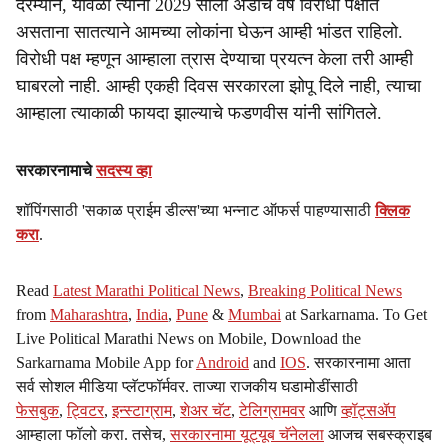
दरम्यान, यावेळी त्यांनी 2029 साली अडीच वर्ष विरोधी पक्षात
असताना सातत्याने आमच्या लोकांना घेऊन आम्ही भांडत राहिलो.
विरोधी पक्ष म्हणून आम्हाला त्रास देण्याचा प्रयत्न केला तरी आम्ही
घाबरलो नाही. आम्ही एकही दिवस सरकारला झोपू दिले नाही, त्याचा
आम्हाला त्याकाळी फायदा झाल्याचे फडणवीस यांनी सांगितले.
सरकारनामाचे
सदस्य व्हा
शॉपिंगसाठी 'सकाळ प्राईम डील्स'च्या भन्नाट ऑफर्स पाहण्यासाठी
क्लिक
करा
.
Read
Latest Marathi Political News
,
Breaking Political News
from
Maharashtra
,
India
,
Pune
&
Mumbai
at Sarkarnama. To Get
Live Political Marathi News on Mobile, Download the
Sarkarnama Mobile App for
Android
and
IOS
. सरकारनामा आता
सर्व सोशल मीडिया प्लॅटफॉर्मवर. ताज्या राजकीय घडामोडींसाठी
फेसबुक
,
ट्विटर
,
इन्स्टाग्राम
,
शेअर चॅट
,
टेलिग्रामवर
आणि
व्हॉट्सॲप
आम्हाला फॉलो करा. तसेच,
सरकारनामा यूट्यूब चॅनेलला
आजच सबस्क्राइब