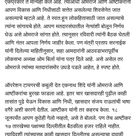
एकप्रकारे ते मान्यही केले आहे. त्याआधी ओमराजे आणि आष्टीकरांनी
आपण विकास आणि निधीसाठी सत्तेत असलेल्या शिवसेनेत जात
असल्याचे म्हटले आहे. ते स्वत:हून लोकहितासाठी जात असल्याचे
त्यांना सांगायचे होते. आपण मतदारसंघातील नेत्यांशी बोलून निर्णय
घेऊ असे ओमराजे सांगत होते. त्यानुसार रविवारी त्यांनी बैठक घेतली
आणि नंतर आपला निर्णय जाहीर केला. पण मंत्री प्रताप सरनाईक
यांनी दिलेल्या माहितीनुसार, सहा आमदारांनी आठवडाभरापूर्वीच
लोकसभा अध्यक्ष ओम बिर्ला यांना पत्र दिले आहे. असे असेल तर
ओमराजे त्यांच्या मतदारांसमोर उघडे पडले आहेत, हे स्पष्ट होते.
ऑपरेशन टायगरची कबुली देत एकनाथ शिंदे यांनी ओमराजे आणि
आष्टीकरांचा बुरखा फाडला आहे. इतर चार खासदारही पुढील काही
तासांत पुढे येऊन विकास आणि निधी, खासदार संजय राऊतांची भाषा
वगैरे अशी कारणे देतील. आष्टीकर यांनी तर कहरच केला. १८
जूनपर्यंत आपण कुठेही गेलो नव्हतो, असे ते बोलले. पण तेच आष्टीकर
१७ तारखेच्या पक्षाच्या दिल्लीतील बैठकीला हजर राहिले नाहीत.
त्यादिवशी त्यांच्यासह काही खासदार दिल्लीतच असल्याचा दावाही