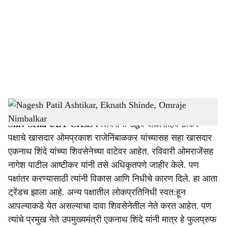
c
i
a
l
s
Nagesh Patil Ashtikar, Eknath Shinde, Omraje Nimbalkar
-
Sarkarnama
h
Shiv Sena UBT Crisis :
शिवसेना उद्धव बाळासाहेब ठाकरे
a
पक्षाचे खासदार ओमप्रकाश राजेनिंबाळकर यांच्यासह सहा खासदार
r
एकनाथ शिंदे यांच्या शिवसेनेच्या वाटेवर आहेत. रविवारी ओमराजेंसह
नागेश पाटील आष्टीकर यांनी तसे अधिकृतपणे जाहीर केले. पण
e
पक्षांतर करण्यासाठी त्यांनी विकास आणि निधीचे कारण दिले. हा आता
ट्रेंडच झाला आहे. अन्य पक्षातील लोकप्रतिनिधी स्वत:हून
आपल्याकडे येत असल्याचा दावा शिवसेनेतील नेते करत आहेत. पण
त्यांचे प्रमुख नेते उपमुख्यमंत्री एकनाथ शिंदे यांनी मात्र हे फुलप्रुफ