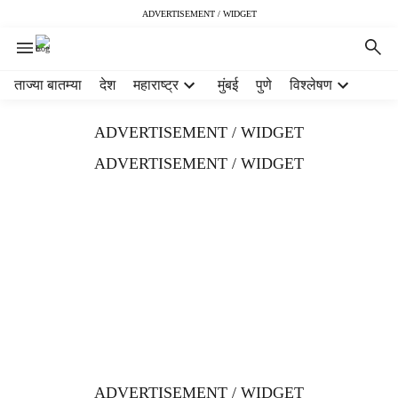
ADVERTISEMENT / WIDGET
H
ताज्या बातम्या
देश
महाराष्ट्र
मुंबई
पुणे
विश्लेषण
e
a
ADVERTISEMENT / WIDGET
d
e
ADVERTISEMENT / WIDGET
r
m
e
n
u
i
t
e
m
s
ADVERTISEMENT / WIDGET