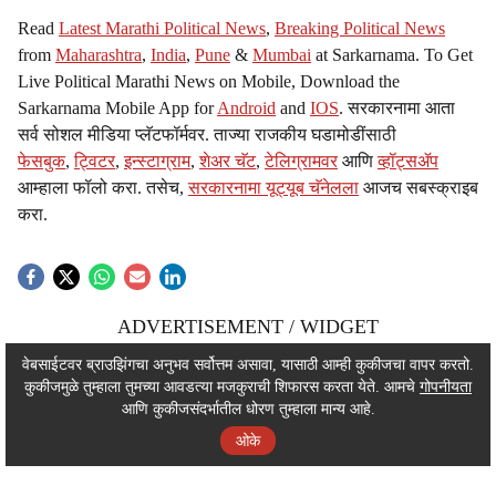
Read
Latest Marathi Political News
,
Breaking Political News
from
Maharashtra
,
India
,
Pune
&
Mumbai
at Sarkarnama. To Get
Live Political Marathi News on Mobile, Download the
Sarkarnama Mobile App for
Android
and
IOS
. सरकारनामा आता
सर्व सोशल मीडिया प्लॅटफॉर्मवर. ताज्या राजकीय घडामोडींसाठी
फेसबुक
,
ट्विटर
,
इन्स्टाग्राम
,
शेअर चॅट
,
टेलिग्रामवर
आणि
व्हॉट्सॲप
आम्हाला फॉलो करा. तसेच,
सरकारनामा यूट्यूब चॅनेलला
आजच सबस्क्राइब
करा.
ADVERTISEMENT / WIDGET
ADVERTISEMENT / WIDGET
वेबसाईटवर ब्राउझिंगचा अनुभव सर्वोत्तम असावा, यासाठी आम्ही कुकीजचा वापर करतो.
कुकीजमुळे तुम्हाला तुमच्या आवडत्या मजकुराची शिफारस करता येते. आमचे
गोपनीयता
ADVERTISEMENT / WIDGET
आणि कुकीजसंदर्भातील धोरण तुम्हाला मान्य आहे.
ओके