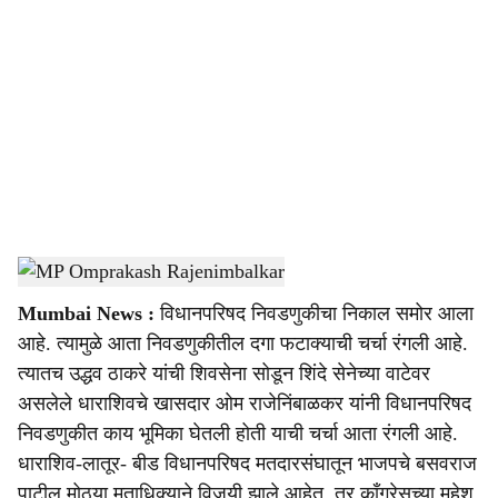
o
c
i
a
l
s
MP Omprakash Rajenimbalkar
-
Sarkarnama
h
Mumbai News :
विधानपरिषद निवडणुकीचा निकाल समोर आला
a
आहे. त्यामुळे आता निवडणुकीतील दगा फटाक्याची चर्चा रंगली आहे.
r
त्यातच उद्धव ठाकरे यांची शिवसेना सोडून शिंदे सेनेच्या वाटेवर
असलेले धाराशिवचे खासदार ओम राजेनिंबाळकर यांनी विधानपरिषद
e
निवडणुकीत काय भूमिका घेतली होती याची चर्चा आता रंगली आहे.
धाराशिव-लातूर- बीड विधानपरिषद मतदारसंघातून भाजपचे बसवराज
पाटील मोठ्या मताधिक्याने विजयी झाले आहेत. तर काँग्रेसच्या महेश