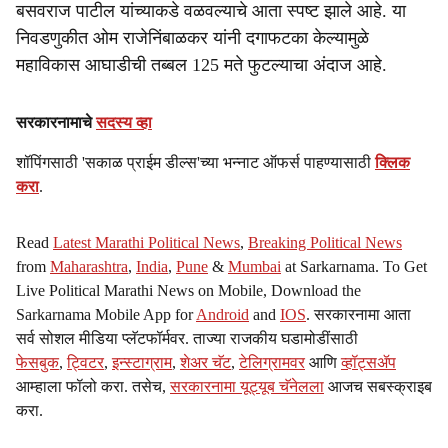
बसवराज पाटील यांच्याकडे वळवल्याचे आता स्पष्ट झाले आहे. या
निवडणुकीत ओम राजेनिंबाळकर यांनी दगाफटका केल्यामुळे
महाविकास आघाडीची तब्बल 125 मते फुटल्याचा अंदाज आहे.
सरकारनामाचे
सदस्य व्हा
शॉपिंगसाठी 'सकाळ प्राईम डील्स'च्या भन्नाट ऑफर्स पाहण्यासाठी
क्लिक
करा
.
Read
Latest Marathi Political News
,
Breaking Political News
from
Maharashtra
,
India
,
Pune
&
Mumbai
at Sarkarnama. To Get
Live Political Marathi News on Mobile, Download the
Sarkarnama Mobile App for
Android
and
IOS
. सरकारनामा आता
सर्व सोशल मीडिया प्लॅटफॉर्मवर. ताज्या राजकीय घडामोडींसाठी
फेसबुक
,
ट्विटर
,
इन्स्टाग्राम
,
शेअर चॅट
,
टेलिग्रामवर
आणि
व्हॉट्सॲप
आम्हाला फॉलो करा. तसेच,
सरकारनामा यूट्यूब चॅनेलला
आजच सबस्क्राइब
करा.