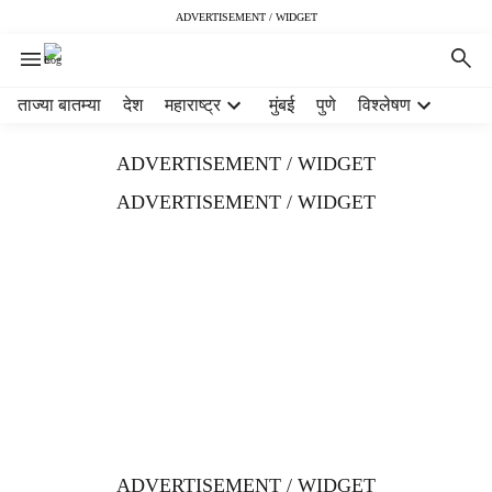
ADVERTISEMENT / WIDGET
H
ताज्या बातम्या
देश
महाराष्ट्र
मुंबई
पुणे
विश्लेषण
e
a
ADVERTISEMENT / WIDGET
d
e
ADVERTISEMENT / WIDGET
r
m
e
n
u
i
t
e
m
s
ADVERTISEMENT / WIDGET