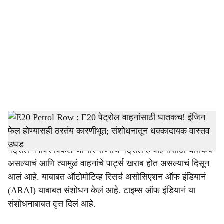
o
c
i
a
l
s
Ethanol
h
E20 Petrol Row:
पेट्रोलमध्ये २० टक्के इथेनॉल ब्लेंडिंग करुन
a
पेट्रोल पंपावर विकलं जाणारं सध्याचं पेट्रोल हे वाहनांसाठी घातकच
r
असल्याचं आणि त्यामुळं वाहनांचे पार्ट्स खराब होत असल्याचं दिसून
आलं आहे. याबाबत ऑटोमोटिव्ह रिसर्च असोसिएशन ऑफ इंडियानं
e
(ARAI) याबाबत संशोधन केलं आहे. टाइम्स ऑफ इंडियानं या
संशोधनाबाबत वृत्त दिलं आहे.