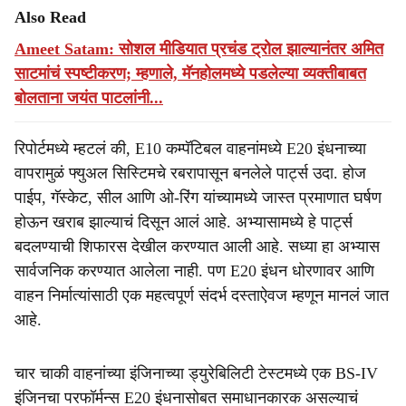
Also Read
Ameet Satam: सोशल मीडियात प्रचंड ट्रोल झाल्यानंतर अमित
साटमांचं स्पष्टीकरण; म्हणाले, मॅनहोलमध्ये पडलेल्या व्यक्तीबाबत
बोलताना जयंत पाटलांनी...
रिपोर्टमध्ये म्हटलं की, E10 कम्पॅटिबल वाहनांमध्ये E20 इंधनाच्या
वापरामुळं फ्युअल सिस्टिमचे रबरापासून बनलेले पार्ट्स उदा. होज
पाईप, गॅस्केट, सील आणि ओ-रिंग यांच्यामध्ये जास्त प्रमाणात घर्षण
होऊन खराब झाल्याचं दिसून आलं आहे. अभ्यासामध्ये हे पार्ट्स
बदलण्याची शिफारस देखील करण्यात आली आहे. सध्या हा अभ्यास
सार्वजनिक करण्यात आलेला नाही. पण E20 इंधन धोरणावर आणि
वाहन निर्मात्यांसाठी एक महत्वपूर्ण संदर्भ दस्ताऐवज म्हणून मानलं जात
आहे.
चार चाकी वाहनांच्या इंजिनाच्या ड्युरेबिलिटी टेस्टमध्ये एक BS-IV
इंजिनचा परफॉर्मन्स E20 इंधनासोबत समाधानकारक असल्याचं