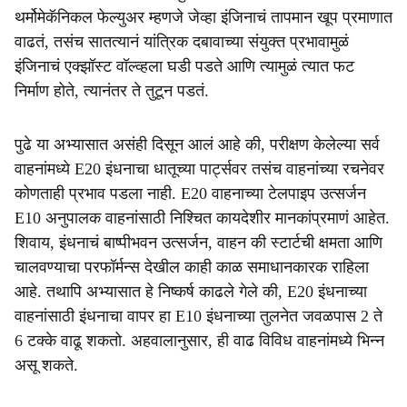
थर्मोमेकॅनिकल फेल्युअर म्हणजे जेव्हा इंजिनाचं तापमान खूप प्रमाणात
वाढतं, तसंच सातत्यानं यांत्रिक दबावाच्या संयुक्त प्रभावामुळं
इंजिनाचं एक्झॉस्ट वॉल्व्हला घडी पडते आणि त्यामुळं त्यात फट
निर्माण होते, त्यानंतर ते तुटून पडतं.
पुढे या अभ्यासात असंही दिसून आलं आहे की, परीक्षण केलेल्या सर्व
वाहनांमध्ये E20 इंधनाचा धातूच्या पार्ट्सवर तसंच वाहनांच्या रचनेवर
कोणताही प्रभाव पडला नाही. E20 वाहनाच्या टेलपाइप उत्सर्जन
E10 अनुपालक वाहनांसाठी निश्चित कायदेशीर मानकांप्रमाणं आहेत.
शिवाय, इंधनाचं बाष्पीभवन उत्सर्जन, वाहन की स्टार्टची क्षमता आणि
चालवण्याचा परफॉर्मन्स देखील काही काळ समाधानकारक राहिला
आहे. तथापि अभ्यासात हे निष्कर्ष काढले गेले की, E20 इंधनाच्या
वाहनांसाठी इंधनाचा वापर हा E10 इंधनाच्या तुलनेत जवळपास 2 ते
6 टक्के वाढू शकतो. अहवालानुसार, ही वाढ विविध वाहनांमध्ये भिन्न
असू शकते.