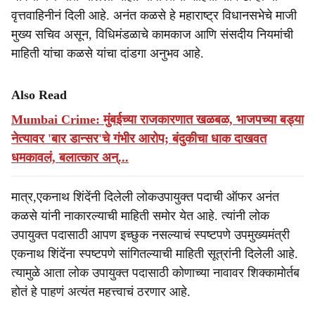
वृत्तवाहिनीनं दिली आहे. अनंत कळसे हे महाराष्ट्र विधानसभेचे माजी
मुख्य सचिव असून, विधिमंडळाचे कामकाज आणि संसदीय नियमांची
माहिती यांचा कळसे यांचा दांडगा अनुभव आहे.
Also Read
Mumbai Crime: मुंबईच्या राजकारणात खळबळ, भाजपच्या बड्या
नेत्यावर 'बार डान्सर'चे गंभीर आरोप; बंदुकीचा धाक दाखवत
धमकावलं, बलात्कार अन्...
मात्र,एकनाथ शिंदेंनी दिलेली लोकउपायुक्त पदाची ऑफर अनंत
कळसे यांनी नाकारल्याची माहिती समोर येत आहे. त्यांनी लोक
उपायुक्त पदासाठी आपण इच्छुक नसल्याचं स्पष्टपणे उपमुख्यमंत्री
एकनाथ शिंदेंना स्पष्टपणे सांगितल्याची माहिती सूत्रांनी दिलेली आहे.
त्यामुळे आता लोक उपायुक्त पदासाठी कोणाच्या नावावर शिक्कामोर्तब
होतं हे पाहणं अत्यंत महत्त्वाचं ठरणार आहे.