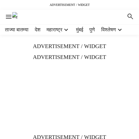
ADVERTISEMENT / WIDGET
H
ताज्या बातम्या
देश
महाराष्ट्र
मुंबई
पुणे
विश्लेषण
e
a
ADVERTISEMENT / WIDGET
d
e
ADVERTISEMENT / WIDGET
r
m
e
n
u
i
t
e
m
s
ADVERTISEMENT / WIDGET