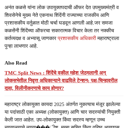
अनंत कळसे यांना लोक उपायुक्तपदाची ऑफर देत उपमुख्यमंत्री व
शिवसेनेचे मुख्य नेते एकनाथ शिंदेंनी राज्याच्या राजकीय आणि
प्रशासकीय वर्तुळात मोठी चर्चा घडवून आणली आहे.जर समजा
कळसेंनी शिंदेंच्या ऑफरचा सकारात्मक विचार केला तर नक्कीच
कर्तव्यदक्ष व अभ्यासू जाणकार
प्रशासकीय अधिकारी
महाराष्ट्राला
पुन्हा लाभणार आहे.
Also Read
TMC Split News : शिंदेंचे वकील महेश जेठमलानी अन्
लोकसभेतील निवृत्त अधिकाऱ्याने वाढविले टेन्शन; पक्ष-चिन्हावरील
दावा, विलीनीकरणाचे काय होणार?
महाराष्ट्र लोकायुक्त कायदा 2025 अंतर्गत नुकत्याच मंजूर झालेल्या
या पदांसाठी एका अध्यक्ष (लोकायुक्त) आणि चार सदस्यांची नियुक्ती
केली जात आहेत. उप-लोकायुक्त किंवा सदस्य म्हणून उच्च
न्यायालयाचे न्याया���ीश, मुख्य सचिव किंवा वरिष्ठ आयएएस