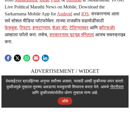
Live Political Marathi News on Mobile, Download the
Sarkarnama Mobile App for
Android
and
IOS
. सरकारनामा आता
सर्व सोशल मीडिया प्लॅटफॉर्मवर. ताज्या राजकीय घडामोडींसाठी
फेसबुक
,
ट्विटर
,
इन्स्टाग्राम
,
शेअर चॅट
,
टेलिग्रामवर
आणि
व्हॉट्सॲप
आम्हाला फॉलो करा. तसेच,
सरकारनामा यूट्यूब चॅनेलला
आजच सबस्क्राइब
करा.
ADVERTISEMENT / WIDGET
ADVERTISEMENT / WIDGET
वेबसाईटवर ब्राउझिंगचा अनुभव सर्वोत्तम असावा, यासाठी आम्ही कुकीजचा वापर करतो.
कुकीजमुळे तुम्हाला तुमच्या आवडत्या मजकुराची शिफारस करता येते. आमचे
गोपनीयता
ADVERTISEMENT / WIDGET
आणि कुकीजसंदर्भातील धोरण तुम्हाला मान्य आहे.
ओके