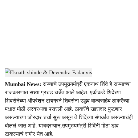
o
c
i
a
l
s
Eknath shinde & Devendra Fadanvis
-
sarkarnama
h
Mumbai News:
राज्याचे उपमुख्यमंत्री एकनाथ शिंदे हे राज्याच्या
a
राजकारणात सध्या प्रचंड चर्चेत आले आहेत. एकीकडे शिंदेंच्या
r
शिवसेनेच्या ऑपरेशन टायगरने शिवसेना उद्धव बाळासाहेब ठाकरेंच्या
पक्षात मोठी अस्वस्थता पसरली आहे. ठाकरेंचे खासदार फुटणार
e
असल्याच्या जोरदार चर्चा सुरू असून ते शिंदेंच्या संपर्कात असल्याचंही
बोललं जात आहे. याचदरम्यान,उपमुख्यमंत्री शिंदेंनी मोठा डाव
टाकल्याचं समोर येत आहे.