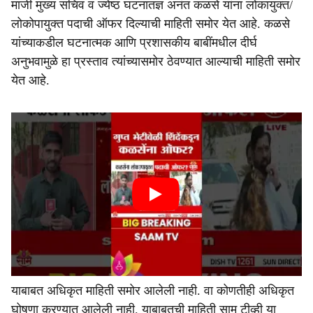
माजी मुख्य सचिव व ज्येष्ठ घटनातज्ञ अनंत कळसे यांना लोकायुक्त/
लोकोपायुक्त पदाची ऑफर दिल्याची माहिती समोर येत आहे. कळसे
यांच्याकडील घटनात्मक आणि प्रशासकीय बाबींमधील दीर्घ
अनुभवामुळे हा प्रस्ताव त्यांच्यासमोर ठेवण्यात आल्याची माहिती समोर
येत आहे.
याबाबत अधिकृत माहिती समोर आलेली नाही. वा कोणतीही अधिकृत
घोषणा करण्यात आलेली नाही. याबाबतची माहिती साम टीव्ही या