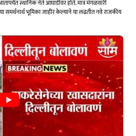
पर्यंत स्थानिक नेते आघाडीवर होते. मात्र मंगळवारी
च्या समर्थनार्थ भूमिका जाहीर केल्याने या लढतीत नवे राजकीय