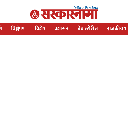
णे
विश्लेषण
विशेष
प्रशासन
वेब स्टोरीज
राजकीय भव