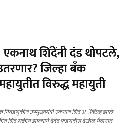
एकनाथ शिंदेंनी दंड थोपटले,
तरणार? जिल्हा बँक
 महायुतीत विरुद्ध महायुती
 निवडणुकीत उपमुख्यमंत्री एकनाथ शिंदे अॅक्टिव्ह झाले
ीत शिंदे सक्रीय झाल्याने देवेंद्र फडणवीस देखील मैदानात