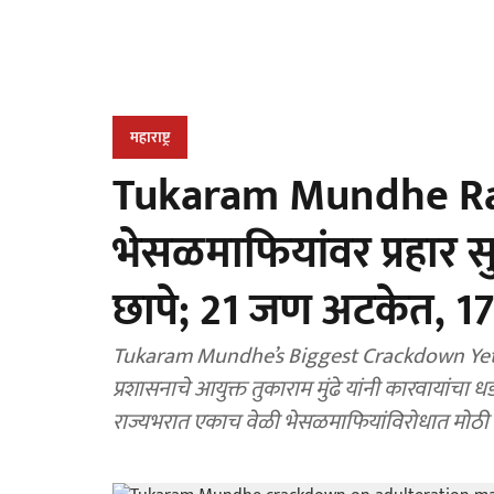
महाराष्ट्र
Tukaram Mundhe Raid:
भेसळमाफियांवर प्रहार 
छापे; 21 जण अटकेत, 1
Tukaram Mundhe’s Biggest Crackdown Yet 30
प्रशासनाचे आयुक्त तुकाराम मुंढे यांनी कारवायांचा धडाका सुरूच ठेवला असून, त्यांच्या नेतृत्वाखाली 10 जूनला
राज्यभरात एकाच वेळी भेसळमाफियांविरोधात मोठी