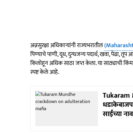
अन्नसुरक्षा अधिकाऱ्यांनी राज्यभरातील
(Maharasht
पिण्याचे पाणी, दूध, दुग्धजन्य पदार्थ, खवा, पेढा, त
किलोहून अधिक साठा जप्त केला. या साठ्याची किंमत
स्पष्ट केले आहे.
Tukaram Mu
धडाकेबाजपण
साईंच्या ना