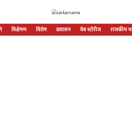
णे
विश्लेषण
विशेष
प्रशासन
वेब स्टोरीज
राजकीय भव