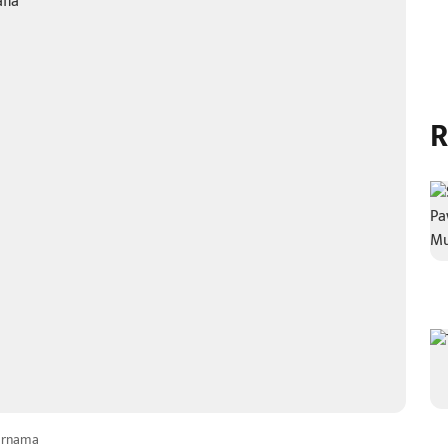
R
arnama