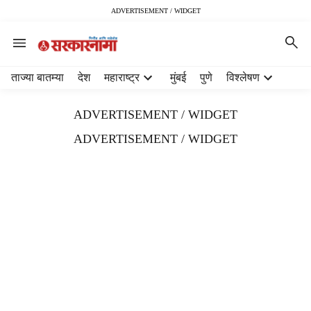
ADVERTISEMENT / WIDGET
H
ताज्या बातम्या
देश
महाराष्ट्र
मुंबई
पुणे
विश्लेषण
e
a
ADVERTISEMENT / WIDGET
d
e
ADVERTISEMENT / WIDGET
r
m
e
n
u
i
t
e
m
s