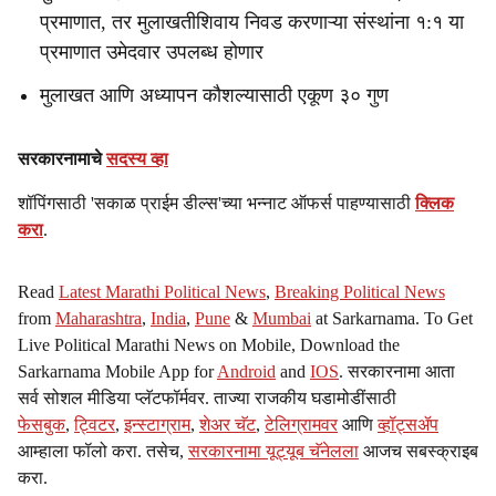
प्रमाणात, तर मुलाखतीशिवाय निवड करणाऱ्या संस्थांना १:१ या
प्रमाणात उमेदवार उपलब्ध होणार
मुलाखत आणि अध्यापन कौशल्यासाठी एकूण ३० गुण
सरकारनामाचे
सदस्य व्हा
शॉपिंगसाठी 'सकाळ प्राईम डील्स'च्या भन्नाट ऑफर्स पाहण्यासाठी
क्लिक
करा
.
Read
Latest Marathi Political News
,
Breaking Political News
from
Maharashtra
,
India
,
Pune
&
Mumbai
at Sarkarnama. To Get
Live Political Marathi News on Mobile, Download the
Sarkarnama Mobile App for
Android
and
IOS
. सरकारनामा आता
सर्व सोशल मीडिया प्लॅटफॉर्मवर. ताज्या राजकीय घडामोडींसाठी
फेसबुक
,
ट्विटर
,
इन्स्टाग्राम
,
शेअर चॅट
,
टेलिग्रामवर
आणि
व्हॉट्सॲप
आम्हाला फॉलो करा. तसेच,
सरकारनामा यूट्यूब चॅनेलला
आजच सबस्क्राइब
करा.