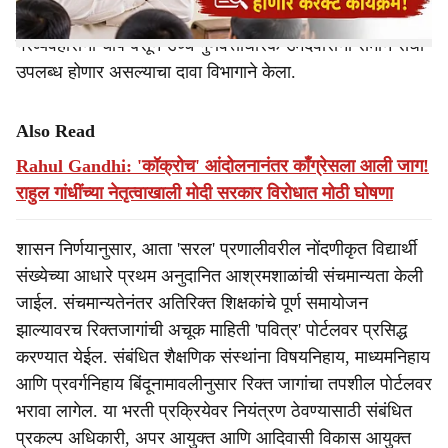
पारदर्शक कार्यपद्धती जाहीर केली असून, यामुळे भरतीतील
गैरव्यवहारांना चाप बसून उच्च गुणवत्ताधारक उमेदवारांना समान संधी
उपलब्ध होणार असल्याचा दावा विभागाने केला.
Also Read
Rahul Gandhi: 'कॉक्रोच' आंदोलनानंतर काँग्रेसला आली जाग!
राहुल गांधींच्या नेतृत्वाखाली मोदी सरकार विरोधात मोठी घोषणा
शासन निर्णयानुसार, आता 'सरल' प्रणालीवरील नोंदणीकृत विद्यार्थी
संख्येच्या आधारे प्रथम अनुदानित आश्रमशाळांची संचमान्यता केली
जाईल. संचमान्यतेनंतर अतिरिक्त शिक्षकांचे पूर्ण समायोजन
झाल्यावरच रिक्तजागांची अचूक माहिती 'पवित्र' पोर्टलवर प्रसिद्ध
करण्यात येईल. संबंधित शैक्षणिक संस्थांना विषयनिहाय, माध्यमनिहाय
आणि प्रवर्गनिहाय बिंदूनामावलीनुसार रिक्त जागांचा तपशील पोर्टलवर
भरावा लागेल. या भरती प्रक्रियेवर नियंत्रण ठेवण्यासाठी संबंधित
प्रकल्प अधिकारी, अपर आयुक्त आणि आदिवासी विकास आयुक्त