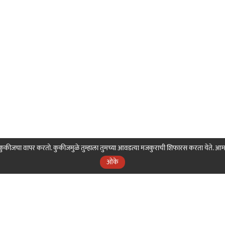
ही कुकीजचा वापर करतो. कुकीजमुळे तुम्हाला तुमच्या आवडत्या मजकुराची शिफारस करता येते. आ
ओके