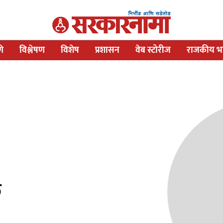
णे
विश्लेषण
विशेष
प्रशासन
वेब स्टोरीज
राजकीय भव
ल