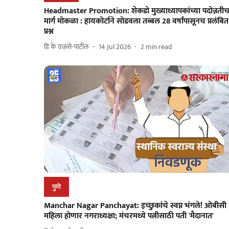
Headmaster Promotion: शेकडो मुख्याध्यापकांच्या पदोन्नतीच
मार्ग मोकळा : हायकोर्टाने सोडवला तब्बल 28 वर्षांपासूनच प्रलंबित
प्रश्न
डि के वळसे-पाटील
14 Jul 2026
2
min read
पुणे
Manchar Nagar Panchayat: इच्छुकांचे स्वप्न भंगले! ओबीसी
महिला होणार नगराध्यक्षा; मंचरमध्ये पत्नीसाठी पती 'मैदानात'