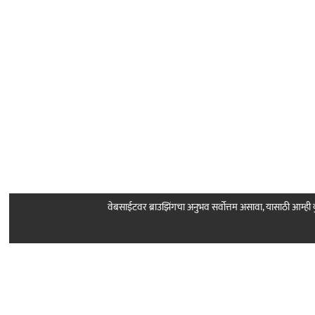
वेबसाईटवर ब्राउझिंगचा अनुभव सर्वोत्तम असावा, यासाठी आम्