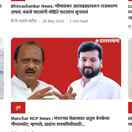
ा
Bhimashankar News: भीमाशंकर आराखड्यावरून राजकारण
Lo
तापलं; वळसे पाटलांनी मोहिते पाटलांना सुनावलं
ए
ना
डि के वळसे-पाटील
24 May 2026
2
min read
डि
पुणे
Manchar NCP News : मंचरच्या मेळाव्यात अतुल बेनकेंचा
Ek
गौप्यस्फोट; म्हणाले, दादांना शपथविधीसाठी...
मा