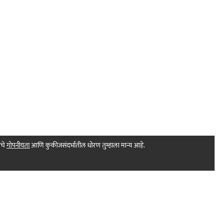
मचे
गोपनीयता
आणि कुकीजसंदर्भातील धोरण तुम्हाला मान्य आहे.