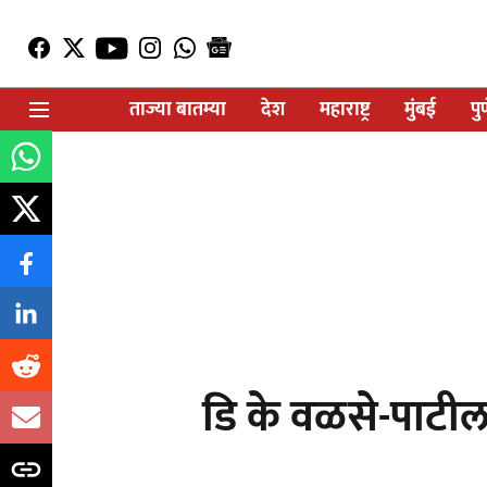
ताज्या बातम्या
देश
महाराष्ट्र
मुंबई
पु
डि के वळसे-पाटी