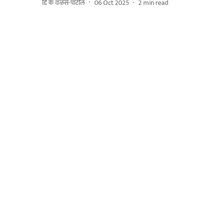
डि के वळसे-पाटील
06 Oct 2025
2
min read