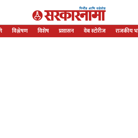
णे
विश्लेषण
विशेष
प्रशासन
वेब स्टोरीज
राजकीय भव