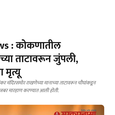
ws : कोकणातील
्या ताटावरून जुंपली,
 मृत्यू
मंदिरसमोर राखणेच्या मानाच्या ताटावरून चौघांकडून
्याला जबर मारहाण करण्यात आली होती.