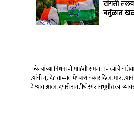
टांगती तलवा
वर्तुळात 
फके यांच्या निधनाची माहिती समजताच त्यांचे नात
त्यांनी मृतदेह ताब्यात घेण्यास नकार दिला. मात्र, त्
देण्यात आला. दुपारी रामतीर्थ स्मशानभूमीत त्यांच्या