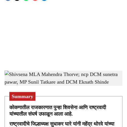
o
c
i
a
l
s
Shivsena MLA Mahendra Thorve; ncp DCM sunetra pawar, MP Sunil Tatkare and
h
DCM Eknath Shinde
-
sarkarnama
a
Summary
r
कोकणातील राजकारणात पुन्हा शिवसेना आणि राष्ट्रवादी
e
यांच्यातील संघर्ष उफाळून आला आहे.
राष्ट्रवादीचे जिल्हाध्यक्ष सुधाकर घारे यांनी महेंद्र थोरवे यांच्या