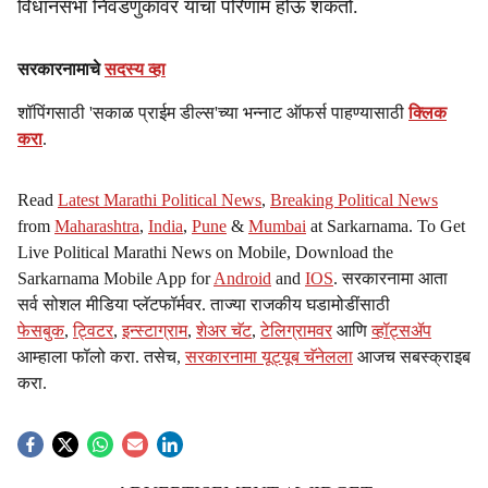
विधानसभा निवडणुकांवर याचा परिणाम होऊ शकतो.
सरकारनामाचे
सदस्य व्हा
शॉपिंगसाठी 'सकाळ प्राईम डील्स'च्या भन्नाट ऑफर्स पाहण्यासाठी
क्लिक
करा
.
Read
Latest Marathi Political News
,
Breaking Political News
from
Maharashtra
,
India
,
Pune
&
Mumbai
at Sarkarnama. To Get
Live Political Marathi News on Mobile, Download the
Sarkarnama Mobile App for
Android
and
IOS
. सरकारनामा आता
सर्व सोशल मीडिया प्लॅटफॉर्मवर. ताज्या राजकीय घडामोडींसाठी
फेसबुक
,
ट्विटर
,
इन्स्टाग्राम
,
शेअर चॅट
,
टेलिग्रामवर
आणि
व्हॉट्सॲप
आम्हाला फॉलो करा. तसेच,
सरकारनामा यूट्यूब चॅनेलला
आजच सबस्क्राइब
करा.