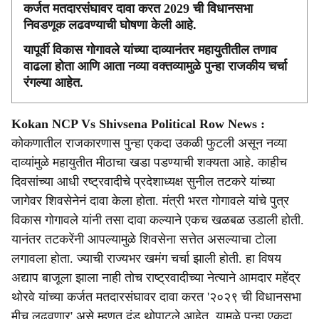
कर्जत मतदारसंघावर दावा करत 2029 ची विधानसभा
निवडणूक लढवण्याची घोषणा केली आहे.
यापूर्वी विकास गोगावले यांच्या दाव्यानंतर महायुतीतील तणाव
वाढला होता आणि आता नव्या वक्तव्यामुळे पुन्हा राजकीय चर्चा
रंगल्या आहेत.
Kokan NCP Vs Shivsena Political Row News :
कोकणातील राजकारणास पुन्हा एकदा उकळी फुटली असून नव्या
दाव्यांमुळे महायुतीत मीठाचा खडा पडण्याची शक्यता आहे. काहीच
दिवसांच्या आधी रष्ट्रवादीचे प्रदेशाध्यक्ष सुनील तटकरे यांच्या
जागेवर शिवसेनेनं दावा केला होता. मंत्री भरत गोगावले यांचे पुत्र
विकास गोगावले यांनी तसा दावा कल्याने एकच खळबळ उडाली होती.
यानंतर तटकरेंनी आपल्यामुळे शिवसेना सत्तेत असल्याचा टोला
लगावला होता. ज्याची राज्यभर खमंग चर्चा झाली होती. हा विषय
अद्याप बाजूला झाला नाही तोच राष्ट्रवादीच्या नेत्याने आमदार महेंद्र
थोरवे यांच्या कर्जत मतदारसंघावर दावा करत '२०२९ ची विधानसभा
मीच लढवणार' असे म्हणत दंड थोपाटले आहेत. यामुळे पुन्हा एकदा