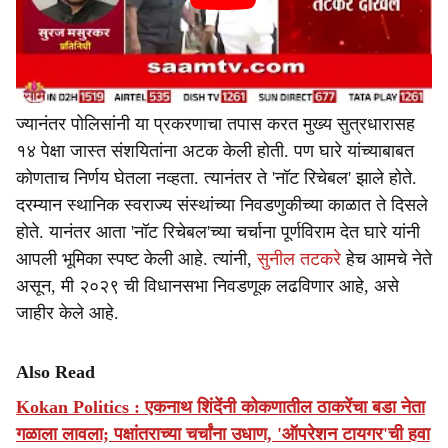
ज्यानंतर पोलिसांनी या प्रकरणाचा तपास करत मुख्य सुत्रधारासह
१४ पेक्षा जास्त संशयितांना अटक केली होती. पण घारे यांच्याबाबत
कोणताच निर्णय घेतला नव्हता. त्यानंतर ते 'नॉट रिचेबल' झाले होते.
दरम्यान स्थानिक स्वराज्य संस्थांच्या निवडणुकीच्या काळात ते दिसले
होते. यानंतर आता 'नॉट रिचेबल'च्या चर्चाना पूर्णविराम देत घारे यांनी
आपली भूमिका स्पष्ट केली आहे. त्यांनी,
सुनील तटकरे
हेच आमचे नेते
असून, मी २०२९ ची विधानसभा निवडणूक लढविणार आहे, असे
जाहीर केले आहे.
Also Read
Kokan Politics : एकनाथ शिंदेंनी कोकणातील ठाकरेंचा बडा नेता
गळाला लावला; पक्षांतराच्या चर्चांना उधाण, 'ऑपरेशन टायगर'ची हवा