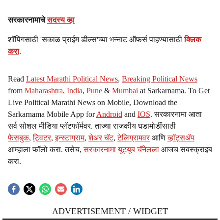
सरकारनामाचे
सदस्य व्हा
शॉपिंगसाठी 'सकाळ प्राईम डील्स'च्या भन्नाट ऑफर्स पाहण्यासाठी
क्लिक
करा
.
Read
Latest Marathi Political News
,
Breaking Political News
from
Maharashtra
,
India
,
Pune
&
Mumbai
at Sarkarnama. To Get
Live Political Marathi News on Mobile, Download the
Sarkarnama Mobile App for
Android
and
IOS
. सरकारनामा आता
सर्व सोशल मीडिया प्लॅटफॉर्मवर. ताज्या राजकीय घडामोडींसाठी
फेसबुक
,
ट्विटर
,
इन्स्टाग्राम
,
शेअर चॅट
,
टेलिग्रामवर
आणि
व्हॉट्सॲप
आम्हाला फॉलो करा. तसेच,
सरकारनामा यूट्यूब चॅनेलला
आजच सबस्क्राइब
करा.
ADVERTISEMENT / WIDGET