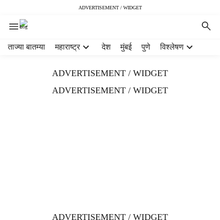
ADVERTISEMENT / WIDGET
H
ताज्या बातम्या
महाराष्ट्र
देश
मुंबई
पुणे
विश्लेषण
e
a
ADVERTISEMENT / WIDGET
d
e
ADVERTISEMENT / WIDGET
r
m
e
n
u
i
t
e
m
s
ADVERTISEMENT / WIDGET