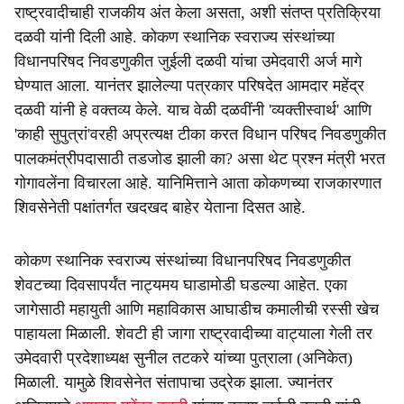
राष्ट्रवादीचाही राजकीय अंत केला असता, अशी संतप्त प्रतिक्रिया
दळवी यांनी दिली आहे. कोकण स्थानिक स्वराज्य संस्थांच्या
विधानपरिषद निवडणुकीत जुईली दळवी यांचा उमेदवारी अर्ज मागे
घेण्यात आला. यानंतर झालेल्या पत्रकार परिषदेत आमदार महेंद्र
दळवी यांनी हे वक्तव्य केले. याच वेळी दळवींनी 'व्यक्तीस्वार्थ' आणि
'काही सुपुत्रां'वरही अप्रत्यक्ष टीका करत विधान परिषद निवडणुकीत
पालकमंत्रीपदासाठी तडजोड झाली का? असा थेट प्रश्न मंत्री भरत
गोगावलेंना विचारला आहे. यानिमित्ताने आता कोकणच्या राजकारणात
शिवसेनेती पक्षांतर्गत खदखद बाहेर येताना दिसत आहे.
कोकण स्थानिक स्वराज्य संस्थांच्या विधानपरिषद निवडणुकीत
शेवटच्या दिवसापर्यंत नाट्यमय घाडामोडी घडल्या आहेत. एका
जागेसाठी महायुती आणि महाविकास आघाडीच कमालीची रस्सी खेच
पाहायला मिळाली. शेवटी ही जागा राष्ट्रवादीच्या वाट्याला गेली तर
उमेदवारी प्रदेशाध्यक्ष सुनील तटकरे यांच्या पुत्राला (अनिकेत)
मिळाली. यामुळे शिवसेनेत संतापाचा उद्रेक झाला. ज्यानंतर