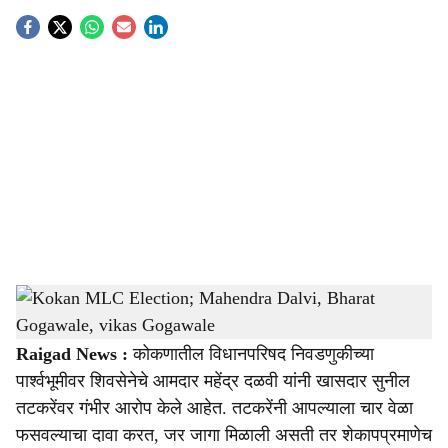
S
o
c
i
a
l
s
Kokan MLC Election; Mahendra Dalvi, Bharat Gogawale, vikas Gogawale
-
h
sarkarnama
a
Raigad News :
कोकणातील विधानपरिषद निवडणुकीच्या
पार्श्वभूमीवर शिवसेनेचे आमदार महेंद्र दळवी यांनी खासदार सुनील
r
तटकरेंवर गंभीर आरोप केले आहेत. तटकरेंनी आपल्याला चार वेळा
e
फसवल्याचा दावा करत, जर जागा मिळाली असती तर शेकापप्रमाणेच