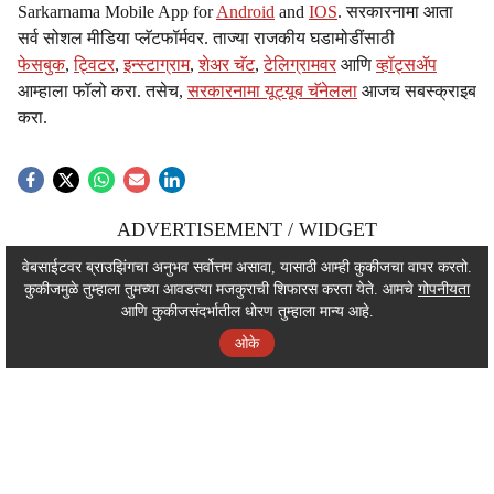
Sarkarnama Mobile App for
Android
and
IOS
. सरकारनामा आता
सर्व सोशल मीडिया प्लॅटफॉर्मवर. ताज्या राजकीय घडामोडींसाठी
फेसबुक
,
ट्विटर
,
इन्स्टाग्राम
,
शेअर चॅट
,
टेलिग्रामवर
आणि
व्हॉट्सॲप
आम्हाला फॉलो करा. तसेच,
सरकारनामा यूट्यूब चॅनेलला
आजच सबस्क्राइब
करा.
ADVERTISEMENT / WIDGET
ADVERTISEMENT / WIDGET
वेबसाईटवर ब्राउझिंगचा अनुभव सर्वोत्तम असावा, यासाठी आम्ही कुकीजचा वापर करतो.
कुकीजमुळे तुम्हाला तुमच्या आवडत्या मजकुराची शिफारस करता येते. आमचे
गोपनीयता
ADVERTISEMENT / WIDGET
आणि कुकीजसंदर्भातील धोरण तुम्हाला मान्य आहे.
ओके