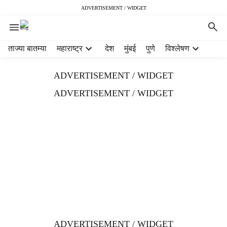
ADVERTISEMENT / WIDGET
H
ताज्या बातम्या
महाराष्ट्र
देश
मुंबई
पुणे
विश्लेषण
e
a
ADVERTISEMENT / WIDGET
d
e
ADVERTISEMENT / WIDGET
r
m
e
n
u
i
t
e
m
s
ADVERTISEMENT / WIDGET