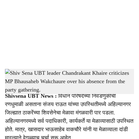
o
c
i
a
l
s
Shiv Sena UBT leader Chandrakant Khaire criticizes MP Bhausaheb Wakchaure over
h
his absence from the party gathering.
-
sarkarnama
a
Shivsena UBT News :
विधान परिषदेच्या निवडणुकीची
r
रणधुमाळी असताना संजय राऊत यांच्या उपस्थितीमध्ये अहिल्यानगर
जिल्ह्यात ठाकरेंच्या शिवसेनेचा मेळावा मंगळवारी पार पडला.
e
अहिल्यानगरमध्ये सर्व पदाधिकारी, कार्यकर्ते या मेळाव्यासाठी उपस्थित
होते. मात्र, खासदार भाऊसाहेब वाकचौरे यांनी या मेळाव्याला दांडी
मारल्याने वेगळ्याच चर्चा सुरू आहेत.