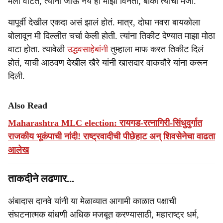
मला वाटतं, त्यांनी जाऊ नये ही माझी विनंती, बाकी त्यांची मर्जी.'
यापूर्वी देखील एकदा असं झालं होतं. मात्र, दोघा नवरा बायकोला
बोलावून मी दिल्लीत चर्चा केली होती. त्यांना तिकीट देण्यात माझा मोठा
वाटा होता. त्यावेळी
उद्धवसाहेबांनी
तुम्हाला माफ करत तिकीट दिलं
होतं, याची आठवण देखील खैरे यांनी खासदार वाकचौरे यांना करून
दिली.
Also Read
Maharashtra MLC election: रायगड-रत्नागिरी-सिंधुदुर्गात
राजकीय भूकंपाची नांदी! राष्ट्रवादीची पीछेहाट अन् शिवसेनेचा वाढता
आलेख
ताकदीने लढणार...
अंबादास दानवे यांनी या मेळाव्यात आगामी काळात पक्षाची
संघटनात्मक बांधणी अधिक मजबूत करण्यासाठी, महाराष्ट्र धर्म,