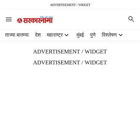
ADVERTISEMENT / WIDGET
H
ताज्या बातम्या
देश
महाराष्ट्र
मुंबई
पुणे
विश्लेषण
e
a
ADVERTISEMENT / WIDGET
d
e
ADVERTISEMENT / WIDGET
r
m
e
n
u
i
t
e
m
s