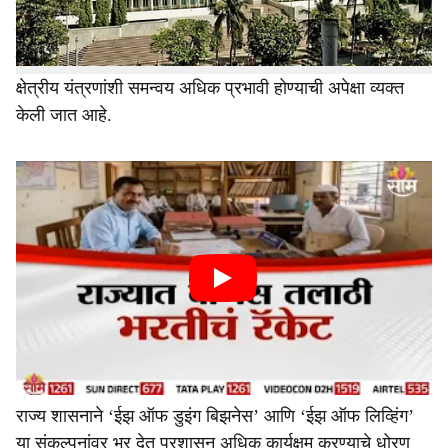
सध्या अस्तित्वात असलेल्या 33 मंत्रालयीन विभागांची संख्या वाढवून
ती 45 करण्यास मंजुरी देण्यात आली आहे. या निर्णयामुळे
निर्णयप्रक्रियेचा वेग वाढण्यासोबतच योजनांची अंमलबजावणी आणि
क्षेत्रीय यंत्रणांशी समन्वय अधिक प्रभावी होण्याची अपेक्षा व्यक्त
केली जात आहे.
राज्य शासनाने ‘ईझ ऑफ डुइंग बिझनेस’ आणि ‘ईझ ऑफ लिव्हिंग’
या संकल्पनांवर भर देत प्रशासन अधिक कार्यक्षम करण्याचे धोरण