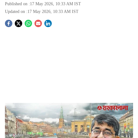
Published on :
17 May 2026, 10:33 AM
IST
Updated on :
17 May 2026, 10:33 AM
IST
S
o
c
i
a
l
s
Denmark study tour controversy
-
Sarkarnama
h
Maharashtra officials foreign tour :
पंतप्रधान नरेंद्र मोदी
a
यांनी परकीय चलन बचत आणि इंधन काटकसरीचे आवाहन केले
r
असताना, महाराष्ट्रातील काही अधिकारी आणि लोकप्रतिनिधींच्या