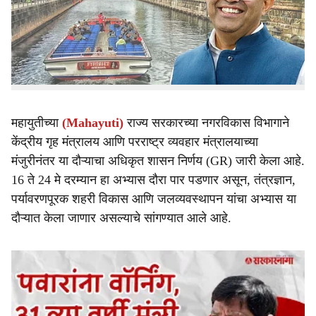
परदेश दौऱ्यावरून आता राजकीय वर्तुळात चर्चा रंगू लागली आहे.
e
मुख्यमंत्री देवेंद्र फडणवीस यांचे आर्थिक सल्लागार प्रवीण परदेशी
यांच्या नेतृत्वाखालील एक शिष्टमंडळ शनिवारी डेन्मार्कच्या अभ्यास
दौऱ्यासाठी रवाना झाले.
महायुतीच्या
(Mahayuti)
राज्य सरकारच्या नगरविकास विभागाने
केंद्रीय गृह मंत्रालय आणि परराष्ट्र व्यवहार मंत्रालयाच्या
मंजुरीनंतर या दौऱ्याचा अधिकृत शासन निर्णय (GR) जारी केला आहे.
16 ते 24 मे दरम्यान हा अभ्यास दौरा पार पडणार असून, तंत्रज्ञान,
पर्यावरणपूरक शहरी विकास आणि जलव्यवस्थापन यांचा अभ्यास या
दौऱ्यात केला जाणार असल्याचे सांगण्यात आले आहे.