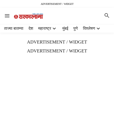
ADVERTISEMENT / WIDGET
H
ताज्या बातम्या
देश
महाराष्ट्र
मुंबई
पुणे
विश्लेषण
e
a
ADVERTISEMENT / WIDGET
d
e
ADVERTISEMENT / WIDGET
r
m
e
n
u
i
t
e
m
s