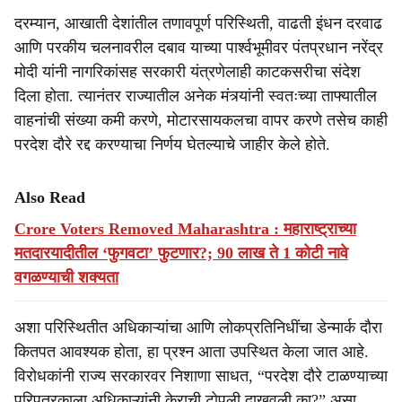
दरम्यान, आखाती देशांतील तणावपूर्ण परिस्थिती, वाढती इंधन दरवाढ
आणि परकीय चलनावरील दबाव याच्या पार्श्वभूमीवर पंतप्रधान नरेंद्र
मोदी यांनी नागरिकांसह सरकारी यंत्रणेलाही काटकसरीचा संदेश
दिला होता. त्यानंतर राज्यातील अनेक मंत्र्यांनी स्वतःच्या ताफ्यातील
वाहनांची संख्या कमी करणे, मोटारसायकलचा वापर करणे तसेच काही
परदेश दौरे रद्द करण्याचा निर्णय घेतल्याचे जाहीर केले होते.
Also Read
Crore Voters Removed Maharashtra : महाराष्ट्राच्या
मतदारयादीतील ‘फुगवटा’ फुटणार?; 90 लाख ते 1 कोटी नावे
वगळण्याची शक्यता
अशा परिस्थितीत अधिकाऱ्यांचा आणि लोकप्रतिनिधींचा डेन्मार्क दौरा
कितपत आवश्यक होता, हा प्रश्न आता उपस्थित केला जात आहे.
विरोधकांनी राज्य सरकारवर निशाणा साधत, “परदेश दौरे टाळण्याच्या
परिपत्रकाला अधिकाऱ्यांनी केराची टोपली दाखवली का?” असा