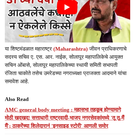
या शिष्टमंडळात महाराष्ट्र
(Maharashtra)
जीवन प्राधिकरणाचे
सदस्य सचिव ए. एस. आर. नाईक, सोलापूर महापालिकेचे आयुक्त
सचिन ओंबासे, सोलापूर महापालिकेच्या स्थायी समिती सभापती
रंजिता चाकोते तसेच उमरेडच्या नगराध्यक्षा प्राजक्ता आदमाने यांचा
समावेश आहे.
Also Read
AMC general body meeting : महासभा तहकूब होण्यामागे
मोठी खदखद! सत्ताधारी राष्ट्रवादी-भाजप नगरसेवकांमध्ये 'तू तू-मैं
मैं'; ठाकरेंच्या शिलेदारानं 'इनसाइड स्टोरी' आणली समोर