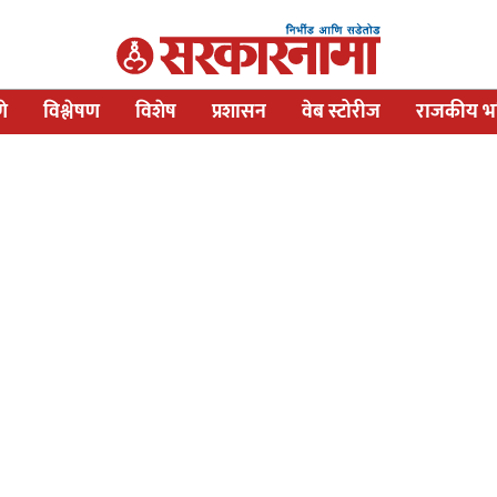
णे
विश्लेषण
विशेष
प्रशासन
वेब स्टोरीज
राजकीय भव