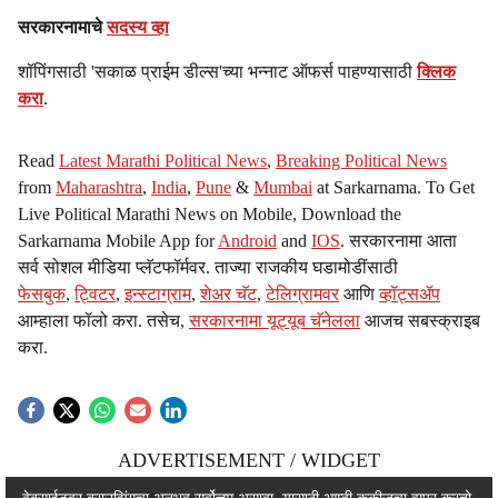
सरकारनामाचे
सदस्य व्हा
शॉपिंगसाठी 'सकाळ प्राईम डील्स'च्या भन्नाट ऑफर्स पाहण्यासाठी
क्लिक
करा
.
Read
Latest Marathi Political News
,
Breaking Political News
from
Maharashtra
,
India
,
Pune
&
Mumbai
at Sarkarnama. To Get
Live Political Marathi News on Mobile, Download the
Sarkarnama Mobile App for
Android
and
IOS
. सरकारनामा आता
सर्व सोशल मीडिया प्लॅटफॉर्मवर. ताज्या राजकीय घडामोडींसाठी
फेसबुक
,
ट्विटर
,
इन्स्टाग्राम
,
शेअर चॅट
,
टेलिग्रामवर
आणि
व्हॉट्सॲप
आम्हाला फॉलो करा. तसेच,
सरकारनामा यूट्यूब चॅनेलला
आजच सबस्क्राइब
करा.
ADVERTISEMENT / WIDGET