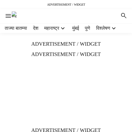
ADVERTISEMENT / WIDGET
H
ताज्या बातम्या
देश
महाराष्ट्र
मुंबई
पुणे
विश्लेषण
e
a
ADVERTISEMENT / WIDGET
d
e
ADVERTISEMENT / WIDGET
r
m
e
n
u
i
t
e
m
s
ADVERTISEMENT / WIDGET