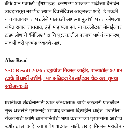
कॅफे अन् पबमध्ये ‘हँगआऊट’ करणाऱ्या आजच्या पिढीच्या दैनंदिन
व्यवहारातून मराठीचं स्थान दिवसेंदिवस आक्रसतं आहे, हे नक्की.
याच वातावरणात घडलेले पालकही आपल्या मुलांशी घरात कोणत्या
भाषेत संवाद साधतात, हेही पाहायला हवं. या कल्लोळात मोबाईलवर
टाइप होणारी ‘मिंग्लिश’ आणि पुस्तकातील प्रमाण भाषेचं व्याकरण,
यातली दरी प्रचंड रुंदावते आहे.
Also Read
SSC Result 2026 : दहावीचा निकाल जाहीर, राज्यातील 92.09
टक्के विद्यार्थी उत्तीर्ण; 'या' अधिकृत वेबसाईटवर चेक करा तुमचा
स्कोअरकार्ड!
मराठीच्या संवर्धनासाठी आज संस्थात्मक आणि सरकारी पातळीवर
सुरू असलेले प्रयत्नही अपवाद वगळता दिशाहीन आहेत. मराठीला
रोजगाराची आणि ज्ञाननिर्मितीची भाषा करण्याच्या प्रयत्नांना आधीच
उशीर झाला आहे. त्याचा वेग वाढवला नाही; तर हा निकाल मराठीचाच