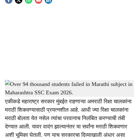
S
o
c
i
a
l
s
Over 94 thousand students failed in Marathi subject in Maharashtra SSC Exam 2026.
-
h
Sarkarnama
a
एकीकडे महाराष्ट्र सरकार मुंबईत राहणाऱ्या अमराठी रिक्षा चालकांना
मराठी शिकवण्यासाठी प्रयत्नशील आहे. आधी ज्या रिक्षा चालकांना
r
मराठी बोलता येत नसेल त्यांचा परवानाच निलंबित करण्याची तंबी
e
देण्यात आली. यावर वादंग झाल्यानंतर या सर्वांना मराठी शिकवणार
अशी भूमिका घेतली. पण याच सरकारचा दिव्याखाली अंधार असा