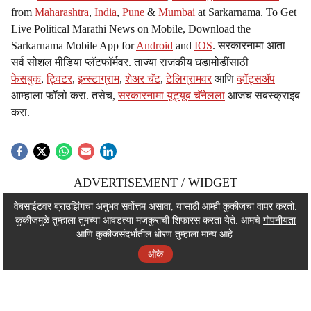
from
Maharashtra
,
India
,
Pune
&
Mumbai
at Sarkarnama. To Get
Live Political Marathi News on Mobile, Download the
Sarkarnama Mobile App for
Android
and
IOS
. सरकारनामा आता
सर्व सोशल मीडिया प्लॅटफॉर्मवर. ताज्या राजकीय घडामोडींसाठी
फेसबुक
,
ट्विटर
,
इन्स्टाग्राम
,
शेअर चॅट
,
टेलिग्रामवर
आणि
व्हॉट्सॲप
आम्हाला फॉलो करा. तसेच,
सरकारनामा यूट्यूब चॅनेलला
आजच सबस्क्राइब
करा.
ADVERTISEMENT / WIDGET
ADVERTISEMENT / WIDGET
वेबसाईटवर ब्राउझिंगचा अनुभव सर्वोत्तम असावा, यासाठी आम्ही कुकीजचा वापर करतो.
कुकीजमुळे तुम्हाला तुमच्या आवडत्या मजकुराची शिफारस करता येते. आमचे
गोपनीयता
ADVERTISEMENT / WIDGET
आणि कुकीजसंदर्भातील धोरण तुम्हाला मान्य आहे.
ओके