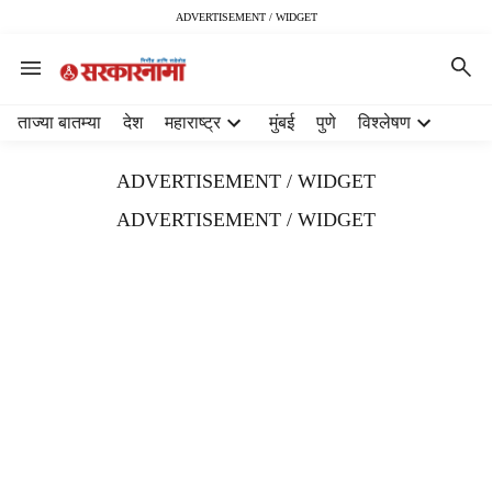
ADVERTISEMENT / WIDGET
H
ताज्या बातम्या
देश
महाराष्ट्र
मुंबई
पुणे
विश्लेषण
e
a
ADVERTISEMENT / WIDGET
d
e
ADVERTISEMENT / WIDGET
r
m
e
n
u
i
t
e
m
s