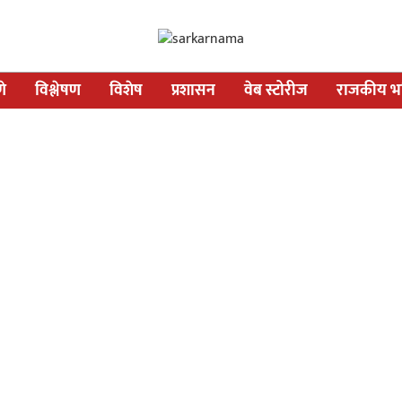
णे
विश्लेषण
विशेष
प्रशासन
वेब स्टोरीज
राजकीय भव