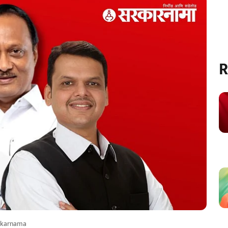
R
rkarnama