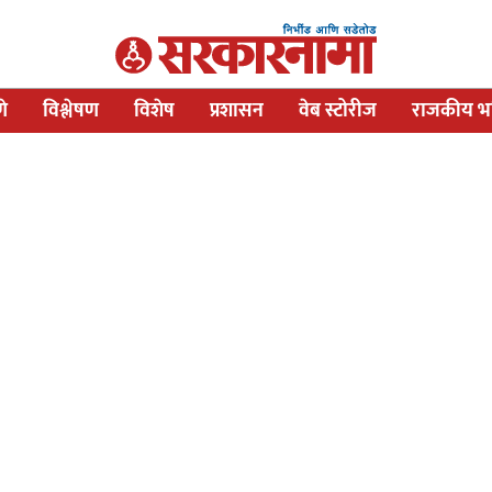
णे
विश्लेषण
विशेष
प्रशासन
वेब स्टोरीज
राजकीय भव