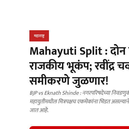
महाराष्ट्र
Mahayuti Split : दोन डि
राजकीय भूकंप; रवींद्र चव
समीकरणे जुळणार!
BJP vs Eknath Shinde : नगरपरिषदेच्या निवडणुक
महायुतीमधील मित्रपक्षच एकमेकांना भिडत असल्यान
जात आहे.