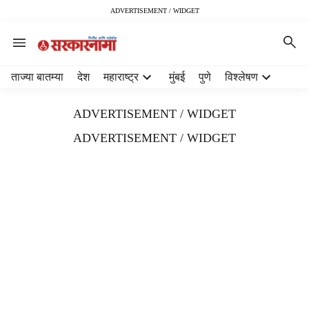
ADVERTISEMENT / WIDGET
H
ताज्या बातम्या
देश
महाराष्ट्र
मुंबई
पुणे
विश्लेषण
e
a
ADVERTISEMENT / WIDGET
d
e
ADVERTISEMENT / WIDGET
r
m
e
n
u
i
t
e
m
s