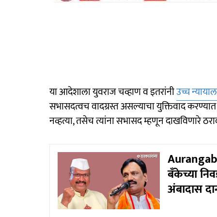
या आदेशाला युवराज चव्हाण व इतरांनी
उच्च न्याया
सभासदत्वच वादग्रस्त असल्याचा युक्तिवाद करण्यात आल
नव्हत्या, तसेच त्यांना सभासद म्हणून दाखविणारे ठ
Aurangaba
बँकेच्या नि
अंबादास दान