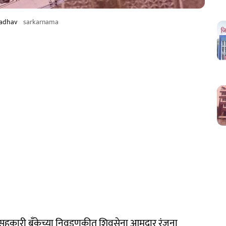
Jadhav
sarkarnama
ी सहकारी बँकेच्या निवडणुकीत शिवसेना आमदार रंजना