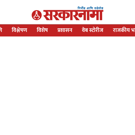
णे
विश्लेषण
विशेष
प्रशासन
वेब स्टोरीज
राजकीय भव