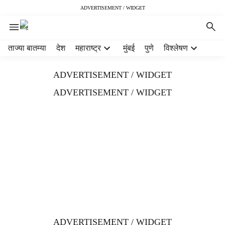
ADVERTISEMENT / WIDGET
H
ताज्या बातम्या
देश
महाराष्ट्र
मुंबई
पुणे
विश्लेषण
e
a
ADVERTISEMENT / WIDGET
d
e
ADVERTISEMENT / WIDGET
r
m
e
n
u
i
t
e
m
s
ADVERTISEMENT / WIDGET