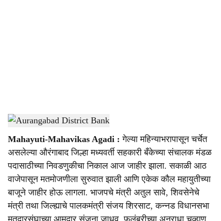
o
c
i
a
l
s
Aurangabad District Bank
-
Sarkarnama
h
Mahayuti-Mahavikas Agadi :
गेल्या महिन्याभरापासून चर्चेत
a
असलेल्या औरंगाबाद जिल्हा मध्यवर्ती सहकारी बँकेच्या संचालक मंडळ
r
पदासाठीच्या निवडणुकीचा निकाल आज जाहीर झाला. सकाळी आठ
वाजेपासून मतमोजणीला सुरुवात झाली आणि एकेक कौल महायुतीच्या
e
बाजूने जाहीर होऊ लागला. भाजपचे मंत्री अतुल सावे, शिवसेनेचे
मंत्री तथा जिल्ह्याचे पालकमंत्री संजय शिरसाट, कन्नड विधानसभा
मतदारसंघाच्या आमदार संजना जाधव, फुलंब्रीच्या अनुराधा चव्हाण