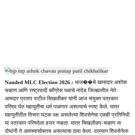
o
c
i
a
l
s
bjp mp ashok chavan pratap patil chikhalikar
-
sarkarnama
h
Nanded MLC Election 2026 :
भाज��चे खासदार अशोक
a
चव्हाण आणि राष्ट्रवादी काँग्रेस पक्षाचे नांदेड जिल्ह्यातील नेते
r
आमदार प्रताप पाटील चिखलीकर यांनी आज संयुक्त पत्रकार
परिषद घेत महायुतीचा धर्म पाळणार असल्याचे स्पष्ट केले. मात्र
e
महायुतीतील तिसरा घटक पक्ष असलेल्या शिवसेनेचा एकही प्रतिनिधी
या पत्रकार परिषदेला हजर नव्हता. मात्र चिखलीकर-चव्हाण या
दोघांनी ते आमच्यासोबतच असल्याचा दावा केला. दरम्यान शिवसेनेला