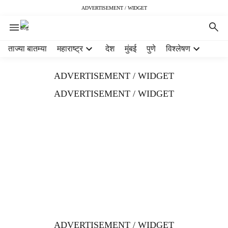
ADVERTISEMENT / WIDGET
H
ताज्या बातम्या
महाराष्ट्र
देश
मुंबई
पुणे
विश्लेषण
e
a
ADVERTISEMENT / WIDGET
d
e
ADVERTISEMENT / WIDGET
r
m
e
n
u
i
t
e
m
s
ADVERTISEMENT / WIDGET