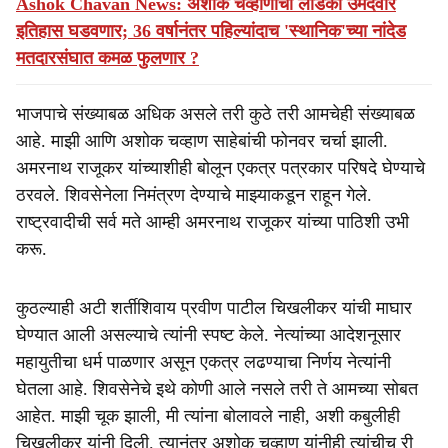
Ashok Chavan News: अशोक चव्हाणांचा लाडका उमेदवार
इतिहास घडवणार; 36 वर्षानंतर पहिल्यांदाच 'स्थानिक'च्या नांदेड
मतदारसंघात कमळ फुलणार ?
भाजपाचे संख्याबळ अधिक असले तरी कुठे तरी आमचेही संख्याबळ
आहे. माझी आणि अशोक चव्हाण साहेबांची फोनवर चर्चा झाली.
अमरनाथ राजूकर यांच्याशीही बोलून एकत्र पत्रकार परिषदे घेण्याचे
ठरवले. शिवसेनेला निमंत्रण देण्याचे माझ्याकडून राहून गेले.
राष्ट्रवादीची सर्व मते आम्ही अमरनाथ राजूकर यांच्या पाठिशी उभी
करू.
कुठल्याही अटी शर्तीशिवाय प्रवीण पाटील चिखलीकर यांची माघार
घेण्यात आली असल्याचे त्यांनी स्पष्ट केले. नेत्यांच्या आदेशनूसार
महायुतीचा धर्म पाळणार असून एकत्र लढण्याचा निर्णय नेत्यांनी
घेतला आहे. शिवसेनेचे इथे कोणी आले नसले तरी ते आमच्या सोबत
आहेत. माझी चूक झाली, मी त्यांना बोलावले नाही, अशी कबुलीही
चिखलीकर यांनी दिली. त्यानंतर अशोक चव्हाण यांनीही त्यांचीच री