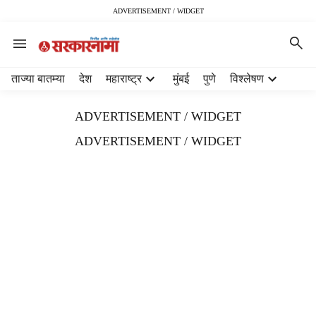
ADVERTISEMENT / WIDGET
H
ताज्या बातम्या
देश
महाराष्ट्र
मुंबई
पुणे
विश्लेषण
e
a
ADVERTISEMENT / WIDGET
d
e
ADVERTISEMENT / WIDGET
r
m
e
n
u
i
t
e
m
s