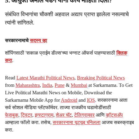
5. आयुक्त अमोल येडगे यांनी काय माहिती दिली?
संबंधित विभागांचा चौकशी अहवाल अद्याप प्राप्त झालेला नसल्याचे
त्यांनी सांगितले.
सरकारनामाचे
सदस्य व्हा
शॉपिंगसाठी 'सकाळ प्राईम डील्स'च्या भन्नाट ऑफर्स पाहण्यासाठी
क्लिक
करा
.
Read
Latest Marathi Political News
,
Breaking Political News
from
Maharashtra
,
India
,
Pune
&
Mumbai
at Sarkarnama. To Get
Live Political Marathi News on Mobile, Download the
Sarkarnama Mobile App for
Android
and
IOS
. सरकारनामा आता
सर्व सोशल मीडिया प्लॅटफॉर्मवर. ताज्या राजकीय घडामोडींसाठी
फेसबुक
,
ट्विटर
,
इन्स्टाग्राम
,
शेअर चॅट
,
टेलिग्रामवर
आणि
व्हॉट्सॲप
आम्हाला फॉलो करा. तसेच,
सरकारनामा यूट्यूब चॅनेलला
आजच सबस्क्राइब
करा.