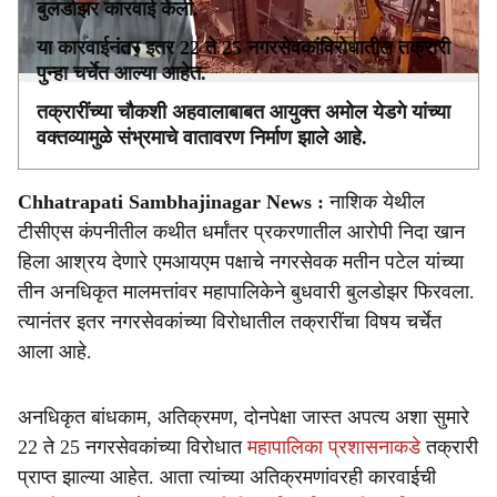
बुलडोझर कारवाई केली.
या कारवाईनंतर इतर 22 ते 25 नगरसेवकांविरोधातील तक्रारी
पुन्हा चर्चेत आल्या आहेत.
तक्रारींच्या चौकशी अहवालाबाबत आयुक्त अमोल येडगे यांच्या
वक्तव्यामुळे संभ्रमाचे वातावरण निर्माण झाले आहे.
Chhatrapati Sambhajinagar News :
नाशिक येथील
टीसीएस कंपनीतील कथीत धर्मांतर प्रकरणातील आरोपी निदा खान
हिला आश्रय देणारे एमआयएम पक्षाचे नगरसेवक मतीन पटेल यांच्या
तीन अनधिकृत मालमत्तांवर महापालिकेने बुधवारी बुलडोझर फिरवला.
त्यानंतर इतर नगरसेवकांच्या विरोधातील तक्रारींचा विषय चर्चेत
आला आहे.
अनधिकृत बांधकाम, अतिक्रमण, दोनपेक्षा जास्त अपत्य अशा सुमारे
22 ते 25 नगरसेवकांच्या विरोधात
महापालिका प्रशासनाकडे
तक्रारी
प्राप्त झाल्या आहेत. आता त्यांच्या अतिक्रमणांवरही कारवाईची