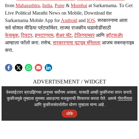
from
Maharashtra
,
India
,
Pune
&
Mumbai
at Sarkarnama. To Get
Live Political Marathi News on Mobile, Download the
Sarkarnama Mobile App for
Android
and
IOS
. सरकारनामा आता
सर्व सोशल मीडिया प्लॅटफॉर्मवर. ताज्या राजकीय घडामोडींसाठी
फेसबुक
,
ट्विटर
,
इन्स्टाग्राम
,
शेअर चॅट
,
टेलिग्रामवर
आणि
व्हॉट्सॲप
आम्हाला फॉलो करा. तसेच,
सरकारनामा यूट्यूब चॅनेलला
आजच सबस्क्राइब
करा.
ADVERTISEMENT / WIDGET
ADVERTISEMENT / WIDGET
वेबसाईटवर ब्राउझिंगचा अनुभव सर्वोत्तम असावा, यासाठी आम्ही कुकीजचा वापर करतो.
कुकीजमुळे तुम्हाला तुमच्या आवडत्या मजकुराची शिफारस करता येते. आमचे
गोपनीयता
ADVERTISEMENT / WIDGET
आणि कुकीजसंदर्भातील धोरण तुम्हाला मान्य आहे.
ओके