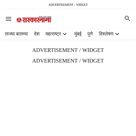
ADVERTISEMENT / WIDGET
H
ताज्या बातम्या
देश
महाराष्ट्र
मुंबई
पुणे
विश्लेषण
e
a
ADVERTISEMENT / WIDGET
d
e
ADVERTISEMENT / WIDGET
r
m
e
n
u
i
t
e
m
s