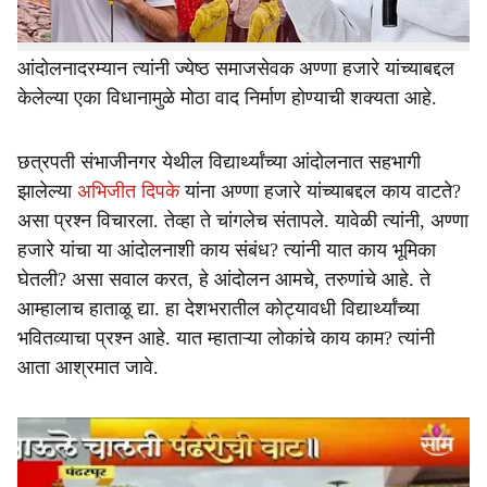
आंदोलन थांबणार नाही, अशी आक्रमक भूमिका घेणारे कॉक्रोज
जनता पार्टीचे अभिजीत दिपके यांनी घेतली. पण आता
आंदोलनादरम्यान त्यांनी ज्येष्ठ समाजसेवक अण्णा हजारे यांच्याबद्दल
केलेल्या एका विधानामुळे मोठा वाद निर्माण होण्याची शक्यता आहे.
छत्रपती संभाजीनगर येथील विद्यार्थ्यांच्या आंदोलनात सहभागी
झालेल्या
अभिजीत दिपके
यांना अण्णा हजारे यांच्याबद्दल काय वाटते?
असा प्रश्न विचारला. तेव्हा ते चांगलेच संतापले. यावेळी त्यांनी, अण्णा
हजारे यांचा या आंदोलनाशी काय संबंध? त्यांनी यात काय भूमिका
घेतली? असा सवाल करत, हे आंदोलन आमचे, तरुणांचे आहे. ते
आम्हालाच हाताळू द्या. हा देशभरातील कोट्यावधी विद्यार्थ्यांच्या
भवितव्याचा प्रश्न आहे. यात म्हाताऱ्या लोकांचे काय काम? त्यांनी
आता आश्रमात जावे.