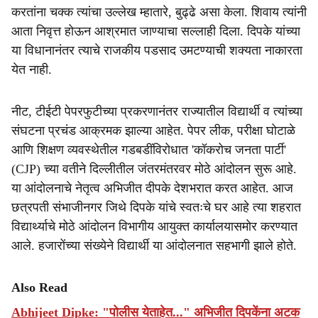
करतांना चक्क त्यांचा उल्लेख म्हातारे, बुढ्ढे असा केला. शिवाय त्यांनी
आता निवृत्त होऊन आश्रमात जाण्याचा सल्लाही दिला. दिपके यांच्या
या विधानानंतर त्याचे राजकीय पडसाद उमटण्याची शक्यता नाकारता
येत नाही.
नीट, टीईटी पेपरफुटीच्या प्रकरणानंतर राज्यातील विद्यार्थी व त्यांच्या
संघटना प्रचंड आक्रमक झाल्या आहेत. पेपर लीक, परीक्षा घोटाळे
आणि शिक्षण व्यवस्थेतील गडबडींविरोधात 'कॉकरोच जनता पार्टी'
(CJP) च्या वतीने दिल्लीतील जंतरमंतरवर मोठे आंदोलन सुरू आहे.
या आंदोलनाचे नेतृत्व अभिजीत दीपके देशभरात करत आहेत. आज
छत्रपती संभाजीनगर जिथे दिपके यांचे स्वतःचे घर आहे त्या शहरात
विद्यार्थ्याचे मोठे आंदोलन विभागीय आयुक्त कार्यालयासमोर करण्यात
आले. हजारोंच्या संख्येने विद्यार्थी या आंदोलनात सहभागी झाले होते.
Also Read
Abhijeet Dipke: "पोलीस येताहेत..." अभिजीत दिपकेंना अटक