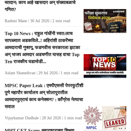
मतदान; काय आहे खासदार अन् संख्याबळाचे
गणित?
Rashmi Mane
30 Jul 2026
2
min read
Top 10 News : राहुल गांधींनी स्वत:लाच
सापळ्यात अडकविले..! अहिरांशी ठाकरेंच्या
आमदाराची गुफ्तगू, फडणवीस सरकारला झटका
अन् भाजप आमदार अडचणीत यासह वाचा Top
Ten राजकीय घडामोडी...
Aslam Shanedivan
29 Jul 2026
1
min read
MPSC Paper Leak : एमपीएससी पेपरफुटीशी
पुणे महापौर कार्यालय अन्‌ सोलापुरातील
आमदारपुत्राचं काय कनेक्शन? : काँग्रेस नेत्याचा
सवाल
Vijaykumar Dudhale
28 Jul 2026
1
min read
MHT CET Scam: महाराष्ट्राच्या शिक्षण