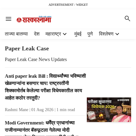
ADVERTISEMENT / WIDGET
H
ताज्या बातम्या
देश
महाराष्ट्र
मुंबई
पुणे
विश्लेषण
e
a
Paper Leak Case
d
e
Paper Leak Case News Updates
r
m
T
Anti paper leak Bill : विद्यार्थ्यांच्या भविष्याशी
e
a
खेळणाऱ्यांना बसणार चाप! राष्ट्रपतींनी
n
g
शिक्कामोर्तब केलेल्या परीक्षा विधेयकातील काय
u
R
आहेत कठोर तरतुदी?
i
e
t
s
Rashmi Mane
01 Aug 2026
1
min read
e
u
m
l
Modi Government: धर्मेंद्र प्रधानांच्या
s
t
राजीनाम्यानंतर बॅकफूटला गेलेल्या मोदी