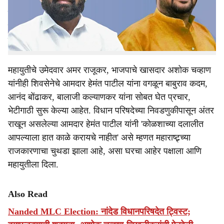
दिली आहे. त्यांचा उमेदवारी अर्ज दाखल करताना शिवसेनेचे नेते गायब
e
होते. राष्ट्रवादी काँग्रेस पक्षाचे नेते आमदार प्रताप पाटील
चिखलीकर यांच्या संयुक्त पत्रकार परिषदेतही शिवसेनेचे कोणीच
नव्हते.
महायुतीचे उमेदवार अमर राजूकर, भाजपाचे खासदार अशोक चव्हाण
यांनीही शिवसेनेचे आमदार हेमंत पाटील यांना वगळून बाबुराव कदम,
आनंद बोंढाकर, बालाजी कल्याणकर यांना सोबत घेत प्रचार,
भेटीगाठी सुरू केल्या आहेत. विधान परिषदेच्या निवडणुकीपासून अंतर
राखून असलेल्या आमदार हेमंत पाटील यांनी 'कोळशाच्या दलालीत
आपल्याला हात काळे करायचे नाहीत' असे म्हणत महाराष्ट्र्च्या
राजकारणाचा चुथडा झाला आहे, असा घरचा आहेर पक्षाला आणि
महायुतीला दिला.
Also Read
Nanded MLC Election: नांदेड विधानपरिषदेत ट्विस्ट;