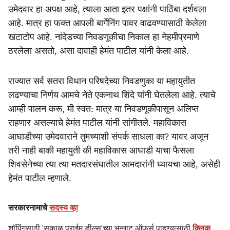
उमेदवार हा अपक्ष आहे, त्याला आता इतर पक्षांनी पाठिंबा दर्शवला
आहे. मात्र हा फक्त आपली बार्गेनिंग पावर वाढवण्यासाठी केलेला
खटाटोप आहे. नांदेडच्या निवडणूकीचा निकाल हा नेहमीप्रमाणे
ठरलेला असतो, असा दावाही हेमंत पाटील यांनी केला आहे.
राज्यात सर्व सतरा विधान परिषदेच्या निवडणुका या महायुतीत
लढण्याचा निर्णय आमचे नेते एकनाथ शिंदे यांनी घेतलेला आहे. त्याचे
आम्ही पालन करू, मी स्वत: मात्र या निवडणूकीपासून अलिप्त
राहणार असल्याचे हेमंत पाटील यांनी सांगीतले. महाविकास
आघाडीच्या उमेदवाराने तुमच्याशी संपर्क साधला का? यावर अजून
तरी नाही बाकी महायुती की महाविकास आघाडी याचा फैसला
शिवसेनेच्या त्या त्या मतदारसंघातील आमदारांनी घ्यायचा आहे, असेही
हेमंत पाटील म्हणाले.
सरकारनामाचे
सदस्य व्हा
शॉपिंगसाठी 'सकाळ प्राईम डील्स'च्या भन्नाट ऑफर्स पाहण्यासाठी
क्लिक