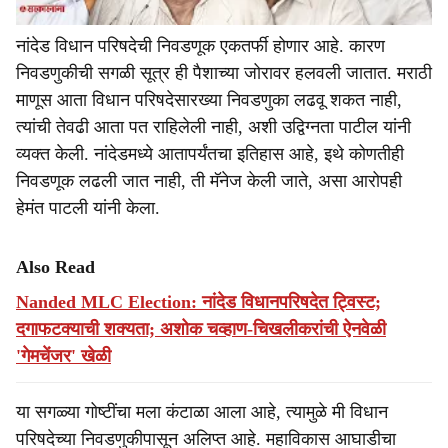
नांदेड विधान परिषदेची निवडणूक एकतर्फी होणार आहे. कारण
निवडणुकीची सगळी सूत्र ही पैशाच्या जोरावर हलवली जातात. मराठी
माणूस आता विधान परिषदेसारख्या निवडणुका लढवू शकत नाही,
त्यांची तेवढी आता पत राहिलेली नाही, अशी उद्विग्नता पाटील यांनी
व्यक्त केली. नांदेडमध्ये आतापर्यंतचा इतिहास आहे, इथे कोणतीही
निवडणूक लढली जात नाही, ती मॅनेज केली जाते, असा आरोपही
हेमंत पाटली यांनी केला.
Also Read
Nanded MLC Election: नांदेड विधानपरिषदेत ट्विस्ट;
दगाफटक्याची शक्यता; अशोक चव्हाण-चिखलीकरांची ऐनवेळी
'गेमचेंजर' खेळी
या सगळ्या गोष्टींचा मला कंटाळा आला आहे, त्यामुळे मी विधान
परिषदेच्या निवडणुकीपासून अलिप्त आहे. महाविकास आघाडीचा