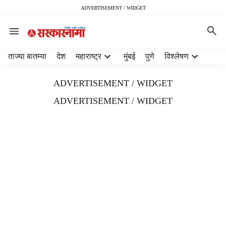
ADVERTISEMENT / WIDGET
H
ताज्या बातम्या
देश
महाराष्ट्र
मुंबई
पुणे
विश्लेषण
e
a
ADVERTISEMENT / WIDGET
d
e
ADVERTISEMENT / WIDGET
r
m
e
n
u
i
t
e
m
s