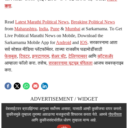
करा
.
Read
Latest Marathi Political News
,
Breaking Political News
from
Maharashtra
,
India
,
Pune
&
Mumbai
at Sarkarnama. To Get
Live Political Marathi News on Mobile, Download the
Sarkarnama Mobile App for
Android
and
IOS
. सरकारनामा आता
सर्व सोशल मीडिया प्लॅटफॉर्मवर. ताज्या राजकीय घडामोडींसाठी
फेसबुक
,
ट्विटर
,
इन्स्टाग्राम
,
शेअर चॅट
,
टेलिग्रामवर
आणि
व्हॉट्सॲप
आम्हाला फॉलो करा. तसेच,
सरकारनामा यूट्यूब चॅनेलला
आजच सबस्क्राइब
करा.
ADVERTISEMENT / WIDGET
ADVERTISEMENT / WIDGET
वेबसाईटवर ब्राउझिंगचा अनुभव सर्वोत्तम असावा, यासाठी आम्ही कुकीजचा वापर करतो.
कुकीजमुळे तुम्हाला तुमच्या आवडत्या मजकुराची शिफारस करता येते. आमचे
गोपनीयता
ADVERTISEMENT / WIDGET
आणि कुकीजसंदर्भातील धोरण तुम्हाला मान्य आहे.