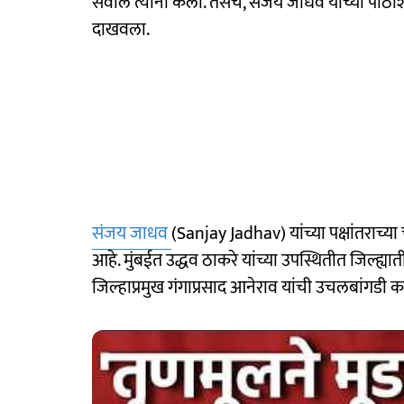
सवाल त्यांनी केला. तसेच, संजय जाधव यांच्या पाठीश
दाखवला.
संजय जाधव
(Sanjay Jadhav) यांच्या पक्षांतराच्य
आहे. मुंबईत उद्धव ठाकरे यांच्या उपस्थितीत जिल्ह
जिल्हाप्रमुख गंगाप्रसाद आनेराव यांची उचलबांगडी