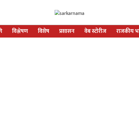
णे
विश्लेषण
विशेष
प्रशासन
वेब स्टोरीज
राजकीय भव