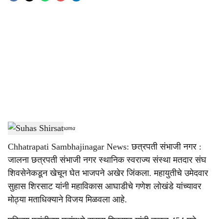
o
c
i
a
l
s
Suhas Shirsat
-
Sarkarnama
h
Chhatrapati Sambhajinagar News: छत्रपती संभाजी नगर :
a
जालना छत्रपती संभाजी नगर स्थानिक स्वराज्य संस्था मतदार संघ
r
शिवसेनेकडून खेचून घेत भाजपने अखेर जिंकला. महायुतीचे उमेदवार
सुहास शिरसाट यांनी महाविकास आघाडीचे गणेश लोखंडे यांच्यावर
e
मोठ्या मताधिक्याने विजय मिळवला आहे.