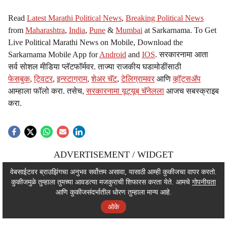
Read
Latest Marathi Political News
,
Breaking Political News
from
Maharashtra
,
India
,
Pune
&
Mumbai
at Sarkarnama. To Get
Live Political Marathi News on Mobile, Download the
Sarkarnama Mobile App for
Android
and
IOS
. सरकारनामा आता
सर्व सोशल मीडिया प्लॅटफॉर्मवर. ताज्या राजकीय घडामोडींसाठी
फेसबुक
,
ट्विटर
,
इन्स्टाग्राम
,
शेअर चॅट
,
टेलिग्रामवर
आणि
व्हॉट्सॲप
आम्हाला फॉलो करा. तसेच,
सरकारनामा यूट्यूब चॅनेलला
आजच सबस्क्राइब
करा.
ADVERTISEMENT / WIDGET
ADVERTISEMENT / WIDGET
वेबसाईटवर ब्राउझिंगचा अनुभव सर्वोत्तम असावा, यासाठी आम्ही कुकीजचा वापर करतो.
कुकीजमुळे तुम्हाला तुमच्या आवडत्या मजकुराची शिफारस करता येते. आमचे
गोपनीयता
ADVERTISEMENT / WIDGET
आणि कुकीजसंदर्भातील धोरण तुम्हाला मान्य आहे.
ओके