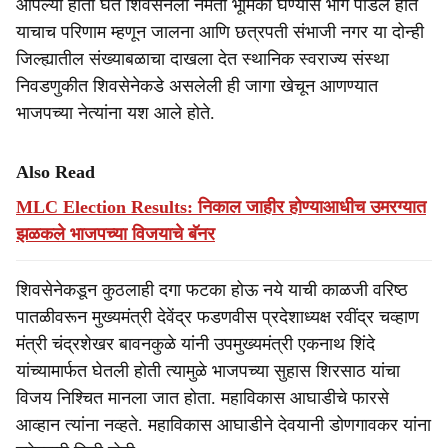
आपल्या हाती घेत शिवसेनेला नमती भूमिका घेण्यास भाग पाडले होते
याचाच परिणाम म्हणून जालना आणि छत्रपती संभाजी नगर या दोन्ही
जिल्ह्यातील संख्याबळाचा दाखला देत स्थानिक स्वराज्य संस्था
निवडणुकीत शिवसेनेकडे असलेली ही जागा खेचून आणण्यात
भाजपच्या नेत्यांना यश आले होते.
Also Read
MLC Election Results: निकाल जाहीर होण्याआधीच उमरग्यात
झळकले भाजपच्या विजयाचे बॅनर
शिवसेनेकडून कुठलाही दगा फटका होऊ नये याची काळजी वरिष्ठ
पातळीवरून मुख्यमंत्री देवेंद्र फडणवीस प्रदेशाध्यक्ष रवींद्र चव्हाण
मंत्री चंद्रशेखर बावनकुळे यांनी उपमुख्यमंत्री एकनाथ शिंदे
यांच्यामार्फत घेतली होती त्यामुळे भाजपच्या सुहास शिरसाठ यांचा
विजय निश्चित मानला जात होता. महाविकास आघाडीचे फारसे
आव्हान त्यांना नव्हते. महाविकास आघाडीने देवयानी डोणगावकर यांना