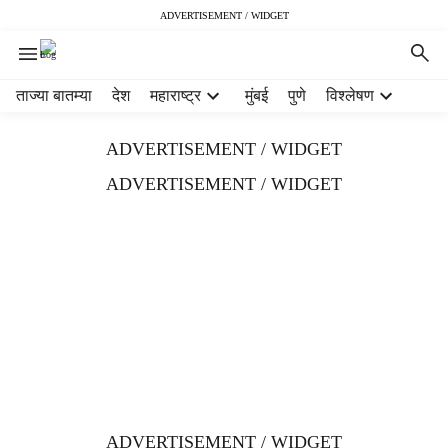
ADVERTISEMENT / WIDGET
H
ताज्या बातम्या
देश
महाराष्ट्र
मुंबई
पुणे
विश्लेषण
e
a
ADVERTISEMENT / WIDGET
d
e
ADVERTISEMENT / WIDGET
r
m
e
n
u
i
t
e
m
s
ADVERTISEMENT / WIDGET