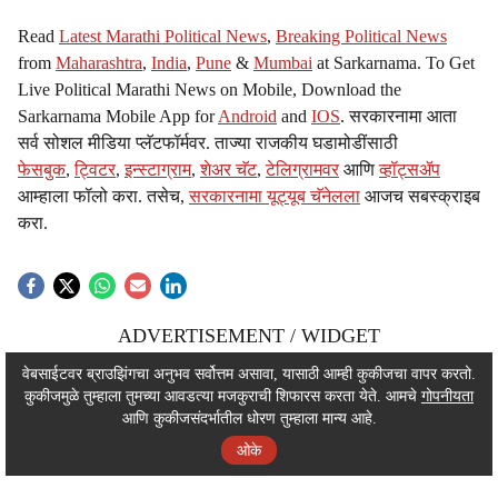
Read
Latest Marathi Political News
,
Breaking Political News
from
Maharashtra
,
India
,
Pune
&
Mumbai
at Sarkarnama. To Get
Live Political Marathi News on Mobile, Download the
Sarkarnama Mobile App for
Android
and
IOS
. सरकारनामा आता
सर्व सोशल मीडिया प्लॅटफॉर्मवर. ताज्या राजकीय घडामोडींसाठी
फेसबुक
,
ट्विटर
,
इन्स्टाग्राम
,
शेअर चॅट
,
टेलिग्रामवर
आणि
व्हॉट्सॲप
आम्हाला फॉलो करा. तसेच,
सरकारनामा यूट्यूब चॅनेलला
आजच सबस्क्राइब
करा.
ADVERTISEMENT / WIDGET
ADVERTISEMENT / WIDGET
वेबसाईटवर ब्राउझिंगचा अनुभव सर्वोत्तम असावा, यासाठी आम्ही कुकीजचा वापर करतो.
कुकीजमुळे तुम्हाला तुमच्या आवडत्या मजकुराची शिफारस करता येते. आमचे
गोपनीयता
ADVERTISEMENT / WIDGET
आणि कुकीजसंदर्भातील धोरण तुम्हाला मान्य आहे.
ओके