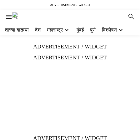
ADVERTISEMENT / WIDGET
H
ताज्या बातम्या
देश
महाराष्ट्र
मुंबई
पुणे
विश्लेषण
e
a
ADVERTISEMENT / WIDGET
d
e
ADVERTISEMENT / WIDGET
r
m
e
n
u
i
t
e
m
s
ADVERTISEMENT / WIDGET