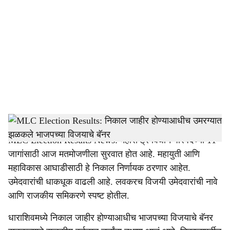
o
c
i
a
l
s
Vidhan Bhavan Mumbai, Maharashtra Political Crisis
-
Sarkarnama
h
MLC Election Results News: महाराष्ट्र विधान परिषदेच्या 11
a
जागांसाठी आज मतमोजणीला सुरवात होत आहे. महायुती आणि
r
महाविकास आघाडीसाठी हे निकाल निर्णायक ठरणार आहेत.
उमेदवारांची धाकधूक वाढली आहे. लवकरच विजयी उमेदवारांची नावे
e
आणि राजकीय समिकरणे स्पष्ट होतील.
धाराशिवमध्ये निकाल जाहीर होण्याआधीच भाजपच्या विजयाचे बॅनर