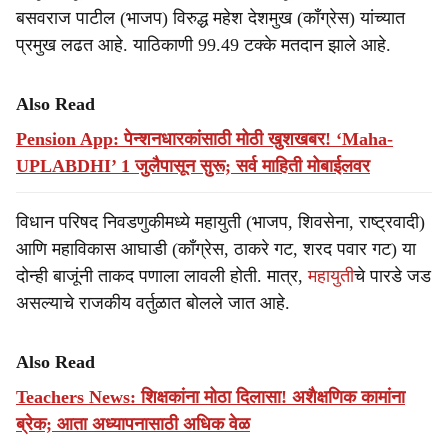
बसवराज पाटील (भाजप) विरुद्ध महेश देशमुख (काँग्रेस) यांच्यात
प्रमुख लढत आहे. याठिकाणी 99.49 टक्के मतदान झाले आहे.
Also Read
Pension App: पेन्शनधारकांसाठी मोठी खुशखबर! ‘Maha-
UPLABDHI’ 1 जुलैपासून सुरू; सर्व माहिती मोबाईलवर
विधान परिषद निवडणुकीमध्ये महायुती (भाजप, शिवसेना, राष्ट्रवादी)
आणि महाविकास आघाडी (काँग्रेस, ठाकरे गट, शरद पवार गट) या
दोन्ही बाजूंनी ताकद पणाला लावली होती. मात्र,
महायुती
चे पारडे जड
असल्याचे राजकीय वर्तुळात बोलले जात आहे.
Also Read
Teachers News: शिक्षकांना मोठा दिलासा! अशैक्षणिक कामांना
ब्रेक; आता अध्यापनासाठी अधिक वेळ