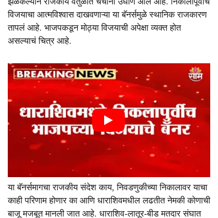
झळकल्याने राजकीय वर्तुळात चर्चांना उधाण आलं आहे. निकालापूर्वीच
विजयाचा आत्मविश्वास दाखवणाऱ्या या बॅनर्समुळे स्थानिक राजकारण
तापलं आहे. भाजपकडून मोठ्या विजयाची अपेक्षा व्यक्त होत
असल्याचं चित्र आहे.
या बॅनर्समागचा राजकीय संदेश काय, निवडणुकीच्या निकालावर याचा
काही परिणाम होणार का आणि धाराशिवमधील लढतीत नेमकी कोणाची
बाजू मजबूत मानली जात आहे. धाराशिव-लातूर-बीड मतदार संघात