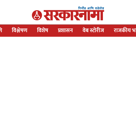
णे
विश्लेषण
विशेष
प्रशासन
वेब स्टोरीज
राजकीय भव