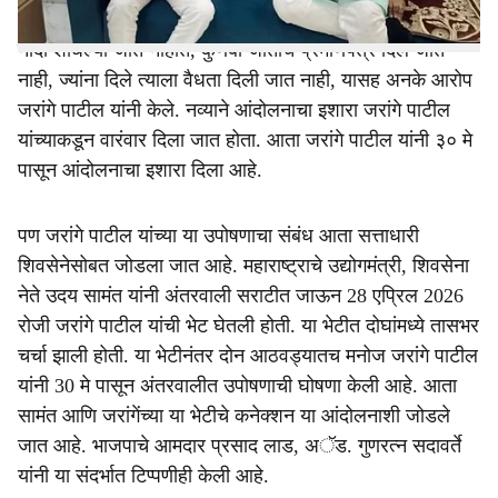
असल्याचा आरोप आंदोलक मनोज जरांगे पाटील यांनी वारंवार केला.
नोंदी शोधल्या जात नाहीत, कुणबी जातीचे प्रमाणपत्र दिले जात
नाही, ज्यांना दिले त्याला वैधता दिली जात नाही, यासह अनके आरोप
जरांगे पाटील यांनी केले. नव्याने आंदोलनाचा इशारा जरांगे पाटील
यांच्याकडून वारंवार दिला जात होता. आता जरांगे पाटील यांनी ३० मे
पासून आंदोलनाचा इशारा दिला आहे.
पण जरांगे पाटील यांच्या या उपोषणाचा संबंध आता सत्ताधारी
शिवसेनेसोबत जोडला जात आहे. महाराष्ट्राचे उद्योगमंत्री, शिवसेना
नेते उदय सामंत यांनी अंतरवाली सराटीत जाऊन 28 एप्रिल 2026
रोजी जरांगे पाटील यांची भेट घेतली होती. या भेटीत दोघांमध्ये तासभर
चर्चा झाली होती. या भेटीनंतर दोन आठवड्यातच मनोज जरांगे पाटील
यांनी 30 मे पासून अंतरवालीत उपोषणाची घोषणा केली आहे. आता
सामंत आणि जरांगेंच्या या भेटीचे कनेक्शन या आंदोलनाशी जोडले
जात आहे. भाजपाचे आमदार प्रसाद लाड, अॅड. गुणरत्न सदावर्ते
यांनी या संदर्भात टिप्पणीही केली आहे.