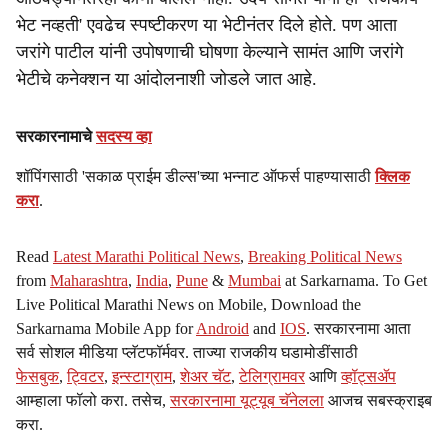
भेट नव्हती' एवढेच स्पष्टीकरण या भेटीनंतर दिले होते. पण आता
जरांगे पाटील यांनी उपोषणाची घोषणा केल्याने सामंत आणि जरांगे
भेटीचे कनेक्शन या आंदोलनाशी जोडले जात आहे.
सरकारनामाचे
सदस्य व्हा
शॉपिंगसाठी 'सकाळ प्राईम डील्स'च्या भन्नाट ऑफर्स पाहण्यासाठी
क्लिक
करा
.
Read
Latest Marathi Political News
,
Breaking Political News
from
Maharashtra
,
India
,
Pune
&
Mumbai
at Sarkarnama. To Get
Live Political Marathi News on Mobile, Download the
Sarkarnama Mobile App for
Android
and
IOS
. सरकारनामा आता
सर्व सोशल मीडिया प्लॅटफॉर्मवर. ताज्या राजकीय घडामोडींसाठी
फेसबुक
,
ट्विटर
,
इन्स्टाग्राम
,
शेअर चॅट
,
टेलिग्रामवर
आणि
व्हॉट्सॲप
आम्हाला फॉलो करा. तसेच,
सरकारनामा यूट्यूब चॅनेलला
आजच सबस्क्राइब
करा.