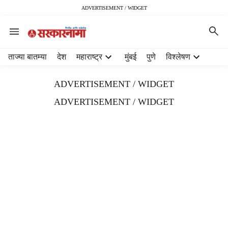
ADVERTISEMENT / WIDGET
H
ताज्या बातम्या
देश
महाराष्ट्र
मुंबई
पुणे
विश्लेषण
e
a
ADVERTISEMENT / WIDGET
d
e
ADVERTISEMENT / WIDGET
r
m
e
n
u
i
t
e
m
s