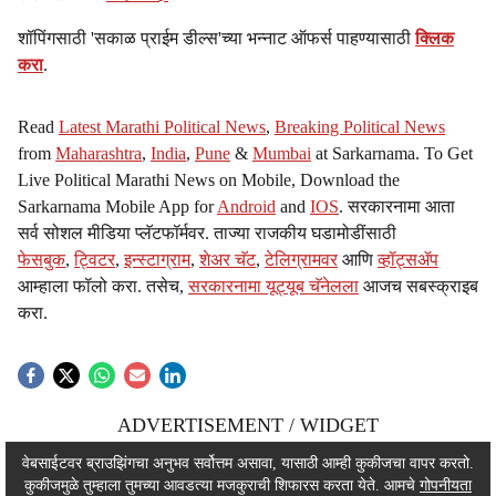
शॉपिंगसाठी 'सकाळ प्राईम डील्स'च्या भन्नाट ऑफर्स पाहण्यासाठी
क्लिक
करा
.
Read
Latest Marathi Political News
,
Breaking Political News
from
Maharashtra
,
India
,
Pune
&
Mumbai
at Sarkarnama. To Get
Live Political Marathi News on Mobile, Download the
Sarkarnama Mobile App for
Android
and
IOS
. सरकारनामा आता
सर्व सोशल मीडिया प्लॅटफॉर्मवर. ताज्या राजकीय घडामोडींसाठी
फेसबुक
,
ट्विटर
,
इन्स्टाग्राम
,
शेअर चॅट
,
टेलिग्रामवर
आणि
व्हॉट्सॲप
आम्हाला फॉलो करा. तसेच,
सरकारनामा यूट्यूब चॅनेलला
आजच सबस्क्राइब
करा.
ADVERTISEMENT / WIDGET
ADVERTISEMENT / WIDGET
वेबसाईटवर ब्राउझिंगचा अनुभव सर्वोत्तम असावा, यासाठी आम्ही कुकीजचा वापर करतो.
कुकीजमुळे तुम्हाला तुमच्या आवडत्या मजकुराची शिफारस करता येते. आमचे
गोपनीयता