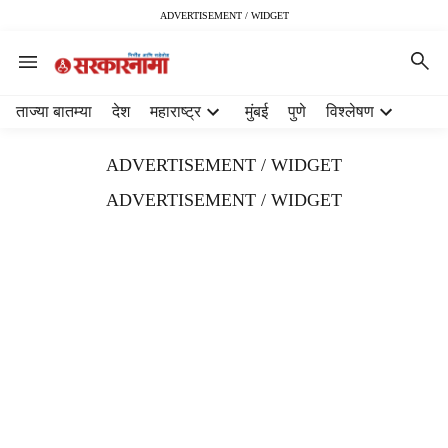
ADVERTISEMENT / WIDGET
H
ताज्या बातम्या
देश
महाराष्ट्र
मुंबई
पुणे
विश्लेषण
e
a
ADVERTISEMENT / WIDGET
d
e
ADVERTISEMENT / WIDGET
r
m
e
n
u
i
t
e
m
s