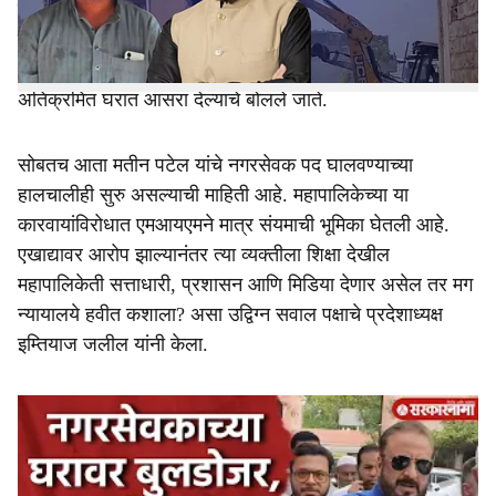
करण्यापुर्वी महापालिकेने पटेल यांना दोन नोटीस बजावल्या होत्या.
परंतु या कारवाईमागे प्रमुख कारण हे मतीन पटेल यांनी कथीत
धर्मांतर प्रकरणातील आरोपी असलेल्या निदा खान हिला याच
अतिक्रमित घरात आसरा देल्याचे बोलले जाते.
सोबतच आता मतीन पटेल यांचे नगरसेवक पद घालवण्याच्या
हालचालीही सुरु असल्याची माहिती आहे. महापालिकेच्या या
कारवायांविरोधात एमआयएमने मात्र संयमाची भूमिका घेतली आहे.
एखाद्यावर आरोप झाल्यानंतर त्या व्यक्तीला शिक्षा देखील
महापालिकेती सत्ताधारी, प्रशासन आणि मिडिया देणार असेल तर मग
न्यायालये हवीत कशाला? असा उद्विग्न सवाल पक्षाचे प्रदेशाध्यक्ष
इम्तियाज जलील यांनी केला.