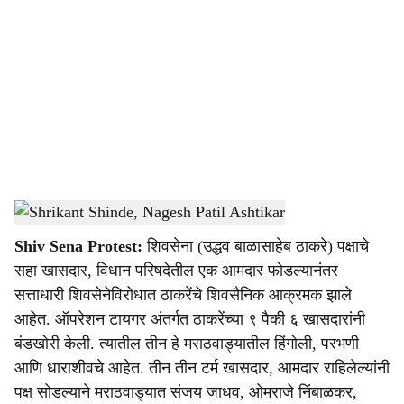
o
c
i
a
l
s
Shrikant Shinde, Nagesh Patil Ashtikar
-
Sarkarnama
h
Shiv Sena Protest:
शिवसेना (उद्धव बाळासाहेब ठाकरे) पक्षाचे
a
सहा खासदार, विधान परिषदेतील एक आमदार फोडल्यानंतर
r
सत्ताधारी शिवसेनेविरोधात ठाकरेंचे शिवसैनिक आक्रमक झाले
आहेत. ऑपरेशन टायगर अंतर्गत ठाकरेंच्या ९ पैकी ६ खासदारांनी
e
बंडखोरी केली. त्यातील तीन हे मराठवाड्यातील हिंगोली, परभणी
आणि धाराशीवचे आहेत. तीन तीन टर्म खासदार, आमदार राहिलेल्यांनी
पक्ष सोडल्याने मराठवाड्यात संजय जाधव, ओमराजे निंबाळकर,