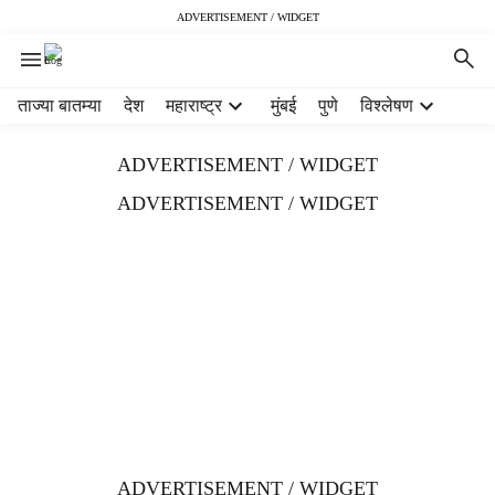
ADVERTISEMENT / WIDGET
H
ताज्या बातम्या
देश
महाराष्ट्र
मुंबई
पुणे
विश्लेषण
e
a
ADVERTISEMENT / WIDGET
d
e
ADVERTISEMENT / WIDGET
r
m
e
n
u
i
t
e
m
s
ADVERTISEMENT / WIDGET