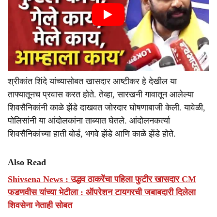
श्रीकांत शिंदे यांच्यासोबत खासदार आष्टीकर हे देखील या
ताफ्यातूनच प्रवास करत होते. तेव्हा, सारखनी गावातून आलेल्या
शिवसैनिकांनी काळे झेंडे दाखवत जोरदार घोषणाबाजी केली. यावेळी,
पोलिसांनी या आंदोलकांना ताब्यात घेतले. आंदोलनकर्त्या
शिवसैनिकांच्या हाती बोर्ड, भगवे झेंडे आणि काळे झेंडे होते.
Also Read
Shivsena News : उद्धव ठाकरेंचा पहिला फुटीर खासदार CM
फडणवीस यांच्या भेटीला : ऑपरेशन टायगरची जबाबदारी दिलेला
शिवसेना नेताही सोबत