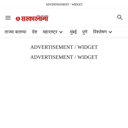
ADVERTISEMENT / WIDGET
H
ताज्या बातम्या
देश
महाराष्ट्र
मुंबई
पुणे
विश्लेषण
e
a
ADVERTISEMENT / WIDGET
d
e
ADVERTISEMENT / WIDGET
r
m
e
n
u
i
t
e
m
s