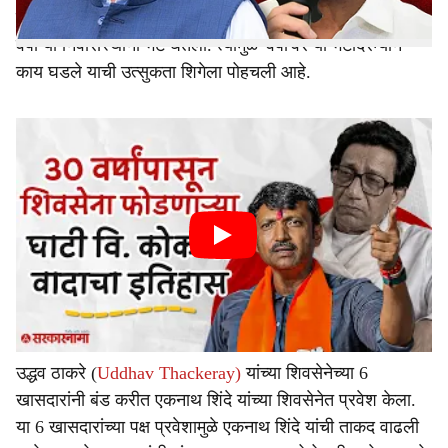
शिवसेनेच्या बड्या नेत्याने सोमवारी रात्री उशीरा सीएम फडणवीसांची
वर्षा या निवासस्थानी भेट घेतली. त्यामुळे 'वर्षा'वर या भेटीदरम्यान
काय घडले याची उत्सुकता शिगेला पोहचली आहे.
उद्धव ठाकरे (
Uddhav Thackeray)
यांच्या शिवसेनेच्या 6
खासदारांनी बंड करीत एकनाथ शिंदे यांच्या शिवसेनेत प्रवेश केला.
या 6 खासदारांच्या पक्ष प्रवेशामुळे एकनाथ शिंदे यांची ताकद वाढली