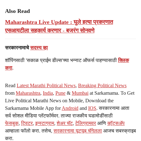
Also Read
Maharashtra Live Update : घुले हत्या प्रकरणात
एसआयटीला सहकार्य करणार - बजरंग सोनवणे
सरकारनामाचे
सदस्य व्हा
शॉपिंगसाठी 'सकाळ प्राईम डील्स'च्या भन्नाट ऑफर्स पाहण्यासाठी
क्लिक
करा
.
Read
Latest Marathi Political News
,
Breaking Political News
from
Maharashtra
,
India
,
Pune
&
Mumbai
at Sarkarnama. To Get
Live Political Marathi News on Mobile, Download the
Sarkarnama Mobile App for
Android
and
IOS
. सरकारनामा आता
सर्व सोशल मीडिया प्लॅटफॉर्मवर. ताज्या राजकीय घडामोडींसाठी
फेसबुक
,
ट्विटर
,
इन्स्टाग्राम
,
शेअर चॅट
,
टेलिग्रामवर
आणि
व्हॉट्सॲप
आम्हाला फॉलो करा. तसेच,
सरकारनामा यूट्यूब चॅनेलला
आजच सबस्क्राइब
करा.