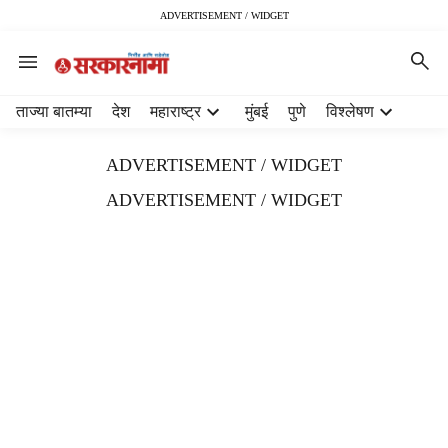
ADVERTISEMENT / WIDGET
H
ताज्या बातम्या
देश
महाराष्ट्र
मुंबई
पुणे
विश्लेषण
e
a
ADVERTISEMENT / WIDGET
d
e
ADVERTISEMENT / WIDGET
r
m
e
n
u
i
t
e
m
s