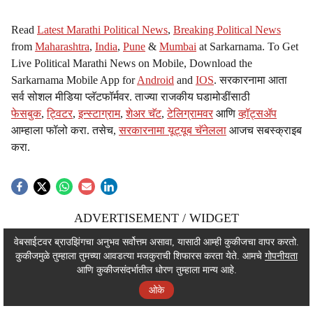
Read
Latest Marathi Political News
,
Breaking Political News
from
Maharashtra
,
India
,
Pune
&
Mumbai
at Sarkarnama. To Get
Live Political Marathi News on Mobile, Download the
Sarkarnama Mobile App for
Android
and
IOS
. सरकारनामा आता
सर्व सोशल मीडिया प्लॅटफॉर्मवर. ताज्या राजकीय घडामोडींसाठी
फेसबुक
,
ट्विटर
,
इन्स्टाग्राम
,
शेअर चॅट
,
टेलिग्रामवर
आणि
व्हॉट्सॲप
आम्हाला फॉलो करा. तसेच,
सरकारनामा यूट्यूब चॅनेलला
आजच सबस्क्राइब
करा.
ADVERTISEMENT / WIDGET
ADVERTISEMENT / WIDGET
वेबसाईटवर ब्राउझिंगचा अनुभव सर्वोत्तम असावा, यासाठी आम्ही कुकीजचा वापर करतो.
कुकीजमुळे तुम्हाला तुमच्या आवडत्या मजकुराची शिफारस करता येते. आमचे
गोपनीयता
ADVERTISEMENT / WIDGET
आणि कुकीजसंदर्भातील धोरण तुम्हाला मान्य आहे.
ओके