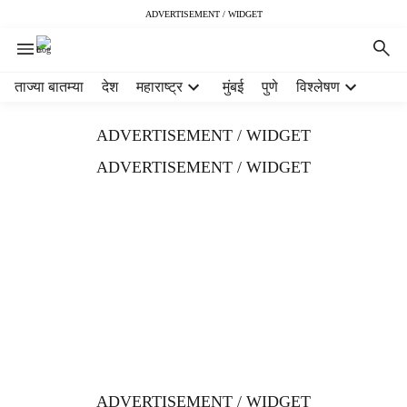
ADVERTISEMENT / WIDGET
H
ताज्या बातम्या
देश
महाराष्ट्र
मुंबई
पुणे
विश्लेषण
e
a
ADVERTISEMENT / WIDGET
d
e
ADVERTISEMENT / WIDGET
r
m
e
n
u
i
t
e
m
s
ADVERTISEMENT / WIDGET