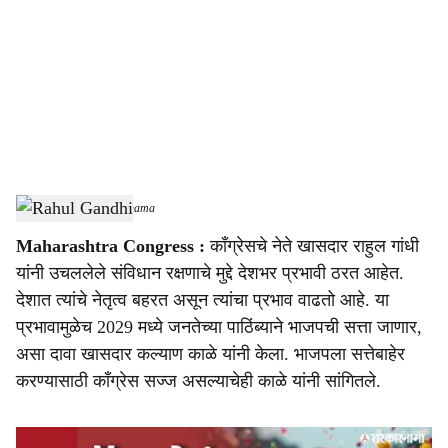
c
i
a
l
s
Rahul Gandhi
-
Sarkarnama
h
Maharashtra Congress :
काँग्रेसचे नेते खासदार राहुल गांधी
a
यांनी उचललेले संविधान रक्षणाचे मुद्दे देशभर प्रभावी ठरत आहेत.
r
देशात त्यांचे नेतृत्व बहरत असून त्यांचा प्रभाव वाढतो आहे. या
प्रभावामुळेच 2029 मध्ये जनतेच्या पाठिंब्याने भाजपची सत्ता जाणार,
e
असा दावा खासदार कल्याण काळे यांनी केला. भाजपला सत्तेबाहेर
करण्यासाठी काँग्रेस सज्ज असल्याचेही काळे यांनी सांगितले.