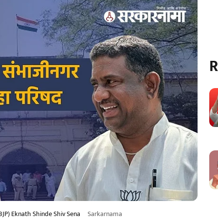
R
BJP) Eknath Shinde Shiv Sena
Sarkarnama