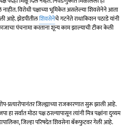
यक्ष पदही मिळू दिले नव्हते. निवडणुकीत मिळालेली ही
 नाहीत. विरोधी पक्षाच्या भूमिकेत असलेल्या शिवसेनेने आता
केली आहे. झेडपीतील
शिवसेने
चे गटनेते राधाकिशन पठाडे यांनी
ामकाजाचा पंचनामा करताना शून्य काम झाल्याची टीका केली
ोप-प्रत्यारोपानंतर जिल्ह्याच्या राजकारणात सुरू झाली आहे.
हा सर्वात मोठा पक्ष ठरल्यापासून त्यांनी मित्र पक्षांना दुय्यम
े. महापालिका, जिल्हा परिषदेत शिवसेना बॅकफुटवर गेली आहे.