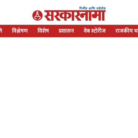
णे
विश्लेषण
विशेष
प्रशासन
वेब स्टोरीज
राजकीय भव