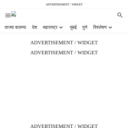
ADVERTISEMENT / WIDGET
H
ताज्या बातम्या
देश
महाराष्ट्र
मुंबई
पुणे
विश्लेषण
e
a
ADVERTISEMENT / WIDGET
d
e
ADVERTISEMENT / WIDGET
r
m
e
n
u
i
t
e
m
s
ADVERTISEMENT / WIDGET