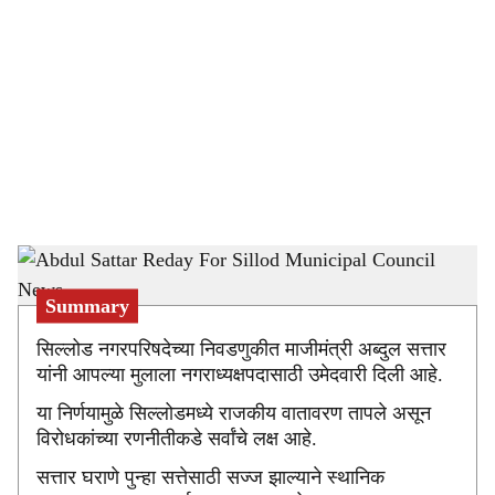
o
c
i
a
l
s
Abdul Sattar Reday For Sillod Municipal Council News
-
Sarkarnama
h
Summary
a
सिल्लोड नगरपरिषदेच्या निवडणुकीत माजीमंत्री अब्दुल सत्तार
r
यांनी आपल्या मुलाला नगराध्यक्षपदासाठी उमेदवारी दिली आहे.
e
या निर्णयामुळे सिल्लोडमध्ये राजकीय वातावरण तापले असून
विरोधकांच्या रणनीतीकडे सर्वांचे लक्ष आहे.
सत्तार घराणे पुन्हा सत्तेसाठी सज्ज झाल्याने स्थानिक