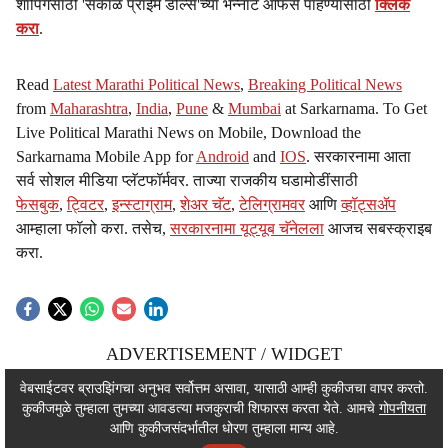
शॉपिंगसाठी 'सकाळ प्राईम डील्स'च्या भन्नाट ऑफर्स पाहण्यासाठी
क्लिक
करा
.
Read
Latest Marathi Political News
,
Breaking Political News
from
Maharashtra
,
India
,
Pune
&
Mumbai
at Sarkarnama. To Get
Live Political Marathi News on Mobile, Download the
Sarkarnama Mobile App for
Android
and
IOS
. सरकारनामा आता
सर्व सोशल मीडिया प्लॅटफॉर्मवर. ताज्या राजकीय घडामोडींसाठी
फेसबुक
,
ट्विटर
,
इन्स्टाग्राम
,
शेअर चॅट
,
टेलिग्रामवर
आणि
व्हॉट्सॲप
आम्हाला फॉलो करा. तसेच,
सरकारनामा यूट्यूब चॅनेलला
आजच सबस्क्राइब
करा.
ADVERTISEMENT / WIDGET
ADVERTISEMENT / WIDGET
वेबसाईटवर ब्राउझिंगचा अनुभव सर्वोत्तम असावा, यासाठी आम्ही कुकीजचा वापर करतो.
कुकीजमुळे तुम्हाला तुमच्या आवडत्या मजकुराची शिफारस करता येते. आमचे
गोपनीयता
ADVERTISEMENT / WIDGET
आणि कुकीजसंदर्भातील धोरण तुम्हाला मान्य आहे.