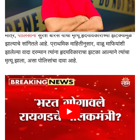
बोरसे यांच्या संशयास्पद मृत्यूने खळबळ उडाली आहे. वाळू माफियांच्या
e
अंतर्गत वादात मध्यस्थी करण्यासाठी गेल्यानंतर त्यांचा मृत्यू झाल्याचा
आरोप बोरसे कुटुंबीयांनी केला आहे.
मात्र,
पोलिसांनी
सुरेश बोरसे यांचा मृत्यू हृदयविकाराच्या झटक्यामुळे
झाल्याचे सांगितले आहे. प्राथमिक माहितीनुसार, वाळू माफियांशी
झालेल्या वादा दरम्यान त्यांना हृदयविकाराचा झटका आल्याने त्यांचा
मृत्यू झाला, असा पोलिसांचा दावा आहे.