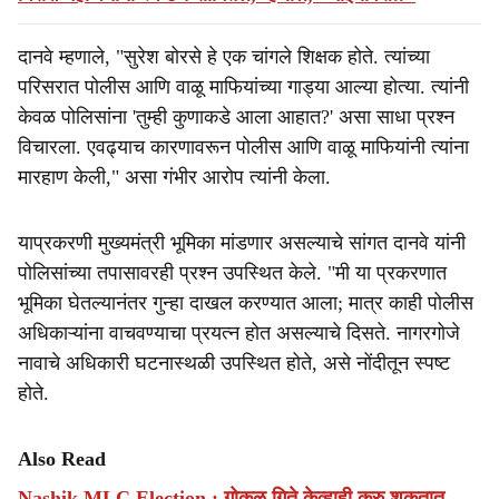
दानवे म्हणाले, "सुरेश बोरसे हे एक चांगले शिक्षक होते. त्यांच्या
परिसरात पोलीस आणि वाळू माफियांच्या गाड्या आल्या होत्या. त्यांनी
केवळ पोलिसांना 'तुम्ही कुणाकडे आला आहात?' असा साधा प्रश्न
विचारला. एवढ्याच कारणावरून पोलीस आणि वाळू माफियांनी त्यांना
मारहाण केली," असा गंभीर आरोप त्यांनी केला.
याप्रकरणी मुख्यमंत्री भूमिका मांडणार असल्याचे सांगत दानवे यांनी
पोलिसांच्या तपासावरही प्रश्न उपस्थित केले. "मी या प्रकरणात
भूमिका घेतल्यानंतर गुन्हा दाखल करण्यात आला; मात्र काही पोलीस
अधिकाऱ्यांना वाचवण्याचा प्रयत्न होत असल्याचे दिसते. नागरगोजे
नावाचे अधिकारी घटनास्थळी उपस्थित होते, असे नोंदीतून स्पष्ट
होते.
Also Read
Nashik MLC Election : गोकुळ गिते केव्हाही करु शकतात