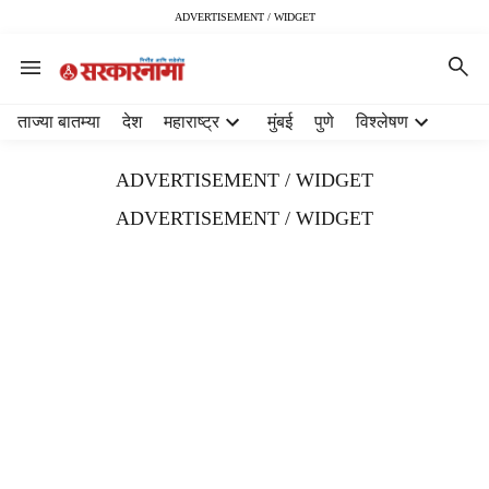
ADVERTISEMENT / WIDGET
H
ताज्या बातम्या
देश
महाराष्ट्र
मुंबई
पुणे
विश्लेषण
e
a
ADVERTISEMENT / WIDGET
d
e
ADVERTISEMENT / WIDGET
r
m
e
n
u
i
t
e
m
s