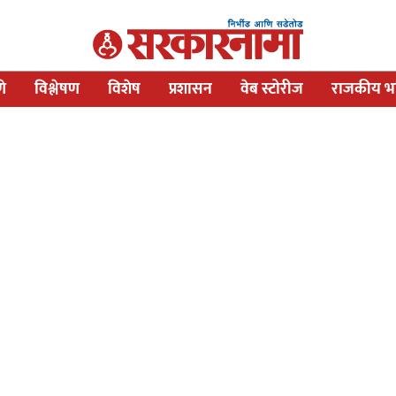
णे
विश्लेषण
विशेष
प्रशासन
वेब स्टोरीज
राजकीय भव