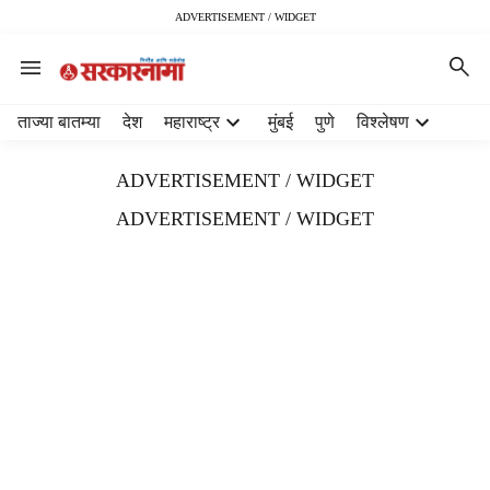
ADVERTISEMENT / WIDGET
H
ताज्या बातम्या
देश
महाराष्ट्र
मुंबई
पुणे
विश्लेषण
e
a
ADVERTISEMENT / WIDGET
d
e
ADVERTISEMENT / WIDGET
r
m
e
n
u
i
t
e
m
s