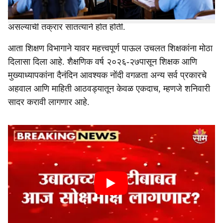
सर्वेक्षणे आणि प्रशासनाकडून वारंवार मागवली जाणारी माहिती यामुळे
शिक्षकांचा मोठा वेळ अध्यापनाऐवजी कागदोपत्री कामांमध्ये खर्च होत
असल्याची तक्रार सातत्याने होत होती.
आता शिक्षण विभागाने यावर महत्त्वपूर्ण पाऊल उचलत शिक्षकांना मोठा
दिलासा दिला आहे. शैक्षणिक वर्ष २०२६-२७पासून शिक्षक आणि
मुख्याध्यापकांना दैनंदिन आवश्यक नोंदी वगळता अन्य सर्व प्रकारचे
अहवाल आणि माहिती आठवड्यातून केवळ एकदाच, म्हणजे शनिवारी
सादर करावी लागणार आहे.