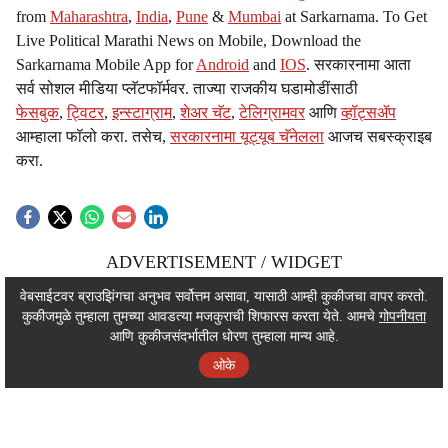
from
Maharashtra
,
India
,
Pune
&
Mumbai
at Sarkarnama. To Get
Live Political Marathi News on Mobile, Download the
Sarkarnama Mobile App for
Android
and
IOS
. सरकारनामा आता
सर्व सोशल मीडिया प्लॅटफॉर्मवर. ताज्या राजकीय घडामोडींसाठी
फेसबुक
,
ट्विटर
,
इन्स्टाग्राम
,
शेअर चॅट
,
टेलिग्रामवर
आणि
व्हॉट्सॲप
आम्हाला फॉलो करा. तसेच,
सरकारनामा यूट्यूब चॅनेलला
आजच सबस्क्राइब
करा.
ADVERTISEMENT / WIDGET
ADVERTISEMENT / WIDGET
वेबसाईटवर ब्राउझिंगचा अनुभव सर्वोत्तम असावा, यासाठी आम्ही कुकीजचा वापर करतो.
कुकीजमुळे तुम्हाला तुमच्या आवडत्या मजकुराची शिफारस करता येते. आमचे
गोपनीयता
ADVERTISEMENT / WIDGET
आणि कुकीजसंदर्भातील धोरण तुम्हाला मान्य आहे.
ओके