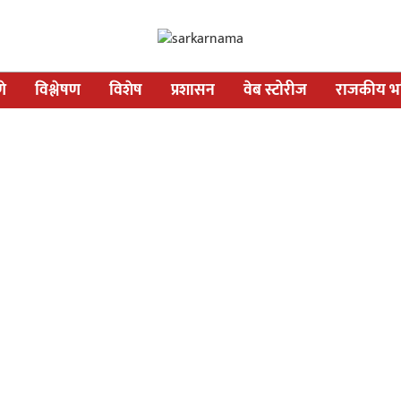
णे
विश्लेषण
विशेष
प्रशासन
वेब स्टोरीज
राजकीय भव