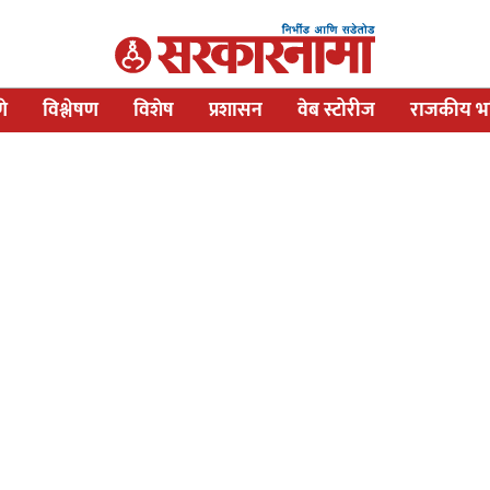
णे
विश्लेषण
विशेष
प्रशासन
वेब स्टोरीज
राजकीय भव