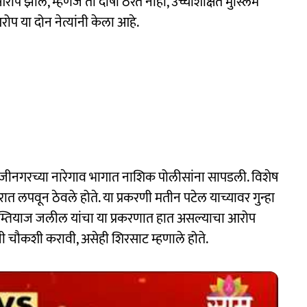
ोप झाले, म्हणजे ती दोषी ठरत नाही, उच्चशिक्षित मुस्लिम
ोप या दोन नेत्यांनी केला आहे.
जीनगरच्या नारेगाव भागात नाशिक पोलीसांना सापडली. विशेष
लपवून ठेवले होते. या प्रकरणी मतीन पटेल याच्यावर गुन्हा
 इम्तियाज जलील यांचा या प्रकरणात हात असल्याचा आरोप
ची चौकशी करावी, असेही शिरसाट म्हणाले होते.