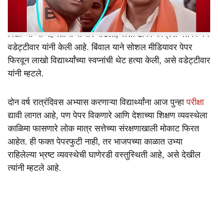
भारतीय जनता पार्टीचा नेता दिनेश बिंवाल याने ३० लाख रुपयांत
NEET चा पेपर विकत घेतला आणि तो पुढे लाखो रुपयांत विकून
विद्यार्थ्यांच्या मेहनतीचा बाजार मांडला, अशी टीका काँग्रेस नेते विजय
वडेट्टीवार यांनी केली आहे. बिंवाल याने सोशल मीडियावर पेपर
फिरवून लाखो विद्यार्थ्यांच्या स्वप्नांची थेट हत्या केली, असे वडेट्टीवार
यांनी म्हटले.
दोन वर्ष रात्रंदिवस अभ्यास करणाऱ्या विद्यार्थ्यांना आज पुन्हा
परीक्षा
द्यावी लागत आहे, पण पेपर विकणारे आणि देशाच्या शिक्षण व्यवस्थेला
काळिमा फासणारे लोक मात्र सत्तेच्या संरक्षणाखाली मोकाट फिरत
आहेत. ही फक्त पेपरफुटी नाही, तर भाजपच्या काळात उभ्या
राहिलेल्या भ्रष्ट व्यवस्थेची घाणेरडी वस्तुस्थिती आहे, असे देखील
त्यांनी म्हटले आहे.