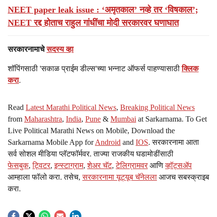
NEET paper leak issue : ‘अमृतकाल’ नव्हे तर ‘विषकाल’;
NEET रद्द होताच राहुल गांधींचा मोदी सरकारवर घणाघात
सरकारनामाचे
सदस्य व्हा
शॉपिंगसाठी 'सकाळ प्राईम डील्स'च्या भन्नाट ऑफर्स पाहण्यासाठी
क्लिक
करा
.
Read
Latest Marathi Political News
,
Breaking Political News
from
Maharashtra
,
India
,
Pune
&
Mumbai
at Sarkarnama. To Get
Live Political Marathi News on Mobile, Download the
Sarkarnama Mobile App for
Android
and
IOS
. सरकारनामा आता
सर्व सोशल मीडिया प्लॅटफॉर्मवर. ताज्या राजकीय घडामोडींसाठी
फेसबुक
,
ट्विटर
,
इन्स्टाग्राम
,
शेअर चॅट
,
टेलिग्रामवर
आणि
व्हॉट्सॲप
आम्हाला फॉलो करा. तसेच,
सरकारनामा यूट्यूब चॅनेलला
आजच सबस्क्राइब
करा.