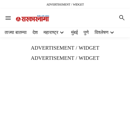
ADVERTISEMENT / WIDGET
H
ताज्या बातम्या
देश
महाराष्ट्र
मुंबई
पुणे
विश्लेषण
e
a
ADVERTISEMENT / WIDGET
d
e
ADVERTISEMENT / WIDGET
r
m
e
n
u
i
t
e
m
s