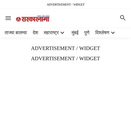
ADVERTISEMENT / WIDGET
H
ताज्या बातम्या
देश
महाराष्ट्र
मुंबई
पुणे
विश्लेषण
e
a
ADVERTISEMENT / WIDGET
d
e
ADVERTISEMENT / WIDGET
r
m
e
n
u
i
t
e
m
s