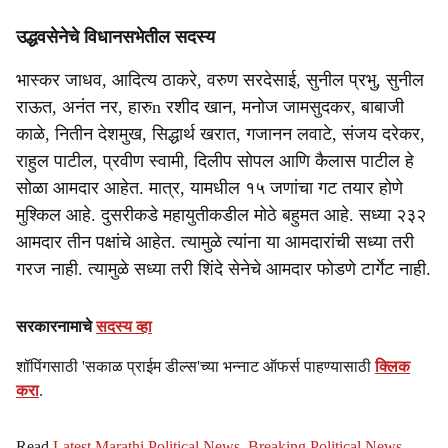
उद्धवसेनेचे विधानसभेतील सदस्य
भास्कर जाधव, आदित्य ठाकरे, वरुण सरदेसाई, सुनील प्रभु, सुनील
राऊत, अनंत नर, हारुn रशीद खान, मनोज जामसुदकर, बाबाजी
काळे, नितीन देशमुख, सिद्धार्थ खरात, गजानन लवाटे, संजय दरेकर,
राहुल पाटील, प्रवीण स्वामी, दिलीप सोपल आणि कैलास पाटील हे
सोळा आमदार आहेत. मात्र, यामधील १५ जणांचा गट तयार होणे
मुश्किल आहे. दुसरीकडे महायुतीकडील मोठे बहुमत आहे. सध्या २३२
आमदार तीन पक्षांचे आहेत. त्यामुळे त्यांना या आमदारांची सध्या तरी
गरज नाही. त्यामुळे सध्या तरी शिंदे सेनेचे आमदार फोडणे टार्गेट नाही.
सरकारनामाचे
सदस्य व्हा
शॉपिंगसाठी 'सकाळ प्राईम डील्स'च्या भन्नाट ऑफर्स पाहण्यासाठी
क्लिक
करा
.
Read
Latest Marathi Political News
,
Breaking Political News