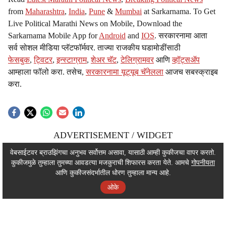
from
Maharashtra
,
India
,
Pune
&
Mumbai
at Sarkarnama. To Get
Live Political Marathi News on Mobile, Download the
Sarkarnama Mobile App for
Android
and
IOS
. सरकारनामा आता
सर्व सोशल मीडिया प्लॅटफॉर्मवर. ताज्या राजकीय घडामोडींसाठी
फेसबुक
,
ट्विटर
,
इन्स्टाग्राम
,
शेअर चॅट
,
टेलिग्रामवर
आणि
व्हॉट्सॲप
आम्हाला फॉलो करा. तसेच,
सरकारनामा यूट्यूब चॅनेलला
आजच सबस्क्राइब
करा.
ADVERTISEMENT / WIDGET
ADVERTISEMENT / WIDGET
वेबसाईटवर ब्राउझिंगचा अनुभव सर्वोत्तम असावा, यासाठी आम्ही कुकीजचा वापर करतो.
कुकीजमुळे तुम्हाला तुमच्या आवडत्या मजकुराची शिफारस करता येते. आमचे
गोपनीयता
ADVERTISEMENT / WIDGET
आणि कुकीजसंदर्भातील धोरण तुम्हाला मान्य आहे.
ओके