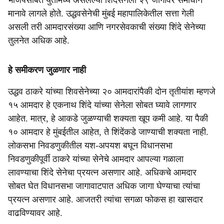
भाजपसोबत युतीमध्ये असलेल्या शिंदेसेनेला २९ जागांवर समाधान
मानावे लागले होते. उद्धवसेनेची मुंबई महापालिकेतील सत्ता गेली
असली तरी आमदारसंख्या आणि नगरसेवकाची संख्या शिंदे सेनेच्या
तुलनेत अधिक आहे.
हे समीकरण जुळणार नाही
उद्धव ठाकरे यांच्या शिवसेनेच्या २० आमदारांपैकी दोन तृतीयांश म्हणजे
१५ आमदार हे एकनाथ शिंदे यांच्या सेनेला सोबत घ्यावे लागणार
आहेत. मात्र, हे आकडे जुळण्याची शक्यता खूप कमी आहे. या पैकी
१० आमदार हे मुंबईतील आहेत, ते शिंदेंकडे जाण्याची शक्यता नाही.
लोकसभा निवडणुकीतील यश-अपयश बघून विधानसभा
निवडणुकीपूर्वी ठाकरे यांच्या सेनेचे आमदार आपल्या गळाला
लावण्याचा शिंदे सेनेचा प्रयत्न असणार आहे. अधिकचे आमदार
सोबत घेत विधानसभा जागावाटपात अधिक जागा घेण्याचा त्यांचा
प्रयत्न असणार आहे. आजतरी त्यांचा सगळा फोकस हा खासदार
वाढविण्यावर आहे.