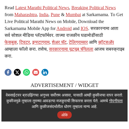
Read
Latest Marathi Political News
,
Breaking Political News
from
Maharashtra
,
India
,
Pune
&
Mumbai
at Sarkarnama. To Get
Live Political Marathi News on Mobile, Download the
Sarkarnama Mobile App for
Android
and
IOS
. सरकारनामा आता
सर्व सोशल मीडिया प्लॅटफॉर्मवर. ताज्या राजकीय घडामोडींसाठी
फेसबुक
,
ट्विटर
,
इन्स्टाग्राम
,
शेअर चॅट
,
टेलिग्रामवर
आणि
व्हॉट्सॲप
आम्हाला फॉलो करा. तसेच,
सरकारनामा यूट्यूब चॅनेलला
आजच सबस्क्राइब
करा.
ADVERTISEMENT / WIDGET
ADVERTISEMENT / WIDGET
वेबसाईटवर ब्राउझिंगचा अनुभव सर्वोत्तम असावा, यासाठी आम्ही कुकीजचा वापर करतो.
कुकीजमुळे तुम्हाला तुमच्या आवडत्या मजकुराची शिफारस करता येते. आमचे
गोपनीयता
ADVERTISEMENT / WIDGET
आणि कुकीजसंदर्भातील धोरण तुम्हाला मान्य आहे.
ओके