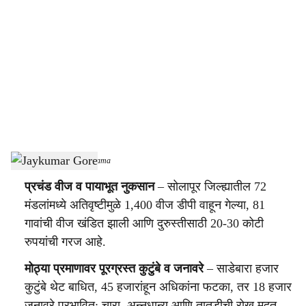
o
c
i
a
l
s
Jaykumar Gore
-
Sarkarnama
h
प्रचंड वीज व पायाभूत नुकसान
– सोलापूर जिल्ह्यातील 72
a
मंडलांमध्ये अतिवृष्टीमुळे 1,400 वीज डीपी वाहून गेल्या, 81
r
गावांची वीज खंडित झाली आणि दुरुस्तीसाठी 20-30 कोटी
रुपयांची गरज आहे.
e
मोठ्या प्रमाणावर पूरग्रस्त कुटुंबे व जनावरे
– साडेबारा हजार
कुटुंबे थेट बाधित, 45 हजारांहून अधिकांना फटका, तर 18 हजार
जनावरे प्रभावित; चारा, अन्नधान्य आणि तातडीची रोख मदत