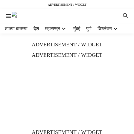
ADVERTISEMENT / WIDGET
H
ताज्या बातम्या
देश
महाराष्ट्र
मुंबई
पुणे
विश्लेषण
e
a
ADVERTISEMENT / WIDGET
d
e
ADVERTISEMENT / WIDGET
r
m
e
n
u
i
t
e
m
s
ADVERTISEMENT / WIDGET