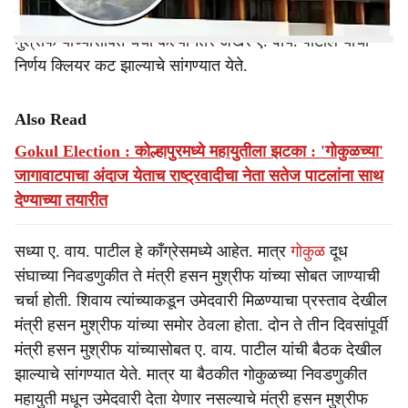
पाटील यांच्याबाबत संभ्रम निर्माण झाला होता. मात्र मंत्री हसन
मुश्रीफ यांच्यासोबत चर्चा केल्यानंतर अखेर ए. वाय. पाटील यांचा
निर्णय क्लियर कट झाल्याचे सांगण्यात येते.
Also Read
Gokul Election : कोल्हापुरमध्ये महायुतीला झटका : 'गोकुळच्या'
जागावाटपाचा अंदाज येताच राष्ट्रवादीचा नेता सतेज पाटलांना साथ
देण्याच्या तयारीत
सध्या ए. वाय. पाटील हे काँग्रेसमध्ये आहेत. मात्र
गोकुळ
दूध
संघाच्या निवडणुकीत ते मंत्री हसन मुश्रीफ यांच्या सोबत जाण्याची
चर्चा होती. शिवाय त्यांच्याकडून उमेदवारी मिळण्याचा प्रस्ताव देखील
मंत्री हसन मुश्रीफ यांच्या समोर ठेवला होता. दोन ते तीन दिवसांपूर्वी
मंत्री हसन मुश्रीफ यांच्यासोबत ए. वाय. पाटील यांची बैठक देखील
झाल्याचे सांगण्यात येते. मात्र या बैठकीत गोकुळच्या निवडणुकीत
महायुती मधून उमेदवारी देता येणार नसल्याचे मंत्री हसन मुश्रीफ