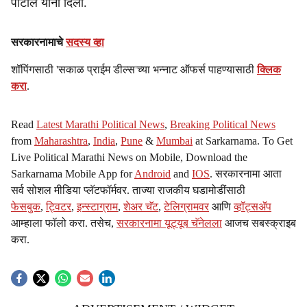
पाटील यांनी दिली.
सरकारनामाचे
सदस्य व्हा
शॉपिंगसाठी 'सकाळ प्राईम डील्स'च्या भन्नाट ऑफर्स पाहण्यासाठी
क्लिक
करा
.
Read
Latest Marathi Political News
,
Breaking Political News
from
Maharashtra
,
India
,
Pune
&
Mumbai
at Sarkarnama. To Get
Live Political Marathi News on Mobile, Download the
Sarkarnama Mobile App for
Android
and
IOS
. सरकारनामा आता
सर्व सोशल मीडिया प्लॅटफॉर्मवर. ताज्या राजकीय घडामोडींसाठी
फेसबुक
,
ट्विटर
,
इन्स्टाग्राम
,
शेअर चॅट
,
टेलिग्रामवर
आणि
व्हॉट्सॲप
आम्हाला फॉलो करा. तसेच,
सरकारनामा यूट्यूब चॅनेलला
आजच सबस्क्राइब
करा.