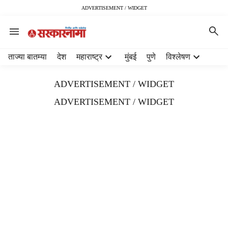
ADVERTISEMENT / WIDGET
H
ताज्या बातम्या
देश
महाराष्ट्र
मुंबई
पुणे
विश्लेषण
e
a
ADVERTISEMENT / WIDGET
d
e
ADVERTISEMENT / WIDGET
r
m
e
n
u
i
t
e
m
s